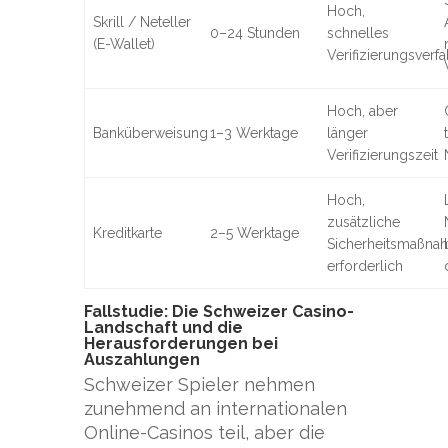
Hoch,
Skrill / Neteller
0–24 Stunden
schnelles
(E-Wallet)
Verifizierungsverf
Hoch, aber
Banküberweisung
1–3 Werktage
länger
Verifizierungszeit
Hoch,
zusätzliche
Kreditkarte
2–5 Werktage
Sicherheitsmaßna
erforderlich
Fallstudie: Die Schweizer Casino-
Landschaft und die
Herausforderungen bei
Auszahlungen
Schweizer Spieler nehmen
zunehmend an internationalen
Online-Casinos teil, aber die