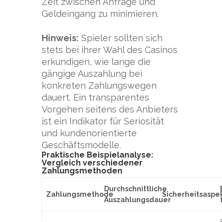
Zeit zwischen Anfrage und
Geldeingang zu minimieren.
Hinweis:
Spieler sollten sich
stets bei ihrer Wahl des Casinos
erkundigen, wie lange die
gängige Auszahlung bei
konkreten Zahlungswegen
dauert. Ein transparentes
Vorgehen seitens des Anbieters
ist ein Indikator für Seriosität
und kundenorientierte
Geschäftsmodelle.
Praktische Beispielanalyse:
Vergleich verschiedener
Zahlungsmethoden
Durchschnittliche
Zahlungsmethode
Sicherheitsaspe
Auszahlungsdauer