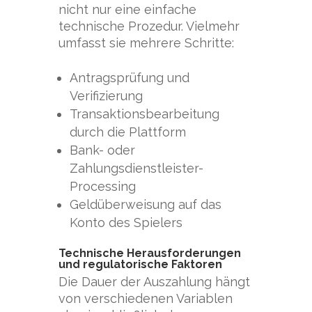
nicht nur eine einfache
technische Prozedur. Vielmehr
umfasst sie mehrere Schritte:
Antragsprüfung und
Verifizierung
Transaktionsbearbeitung
durch die Plattform
Bank- oder
Zahlungsdienstleister-
Processing
Geldüberweisung auf das
Konto des Spielers
Technische Herausforderungen
und regulatorische Faktoren
Die Dauer der Auszahlung hängt
von verschiedenen Variablen