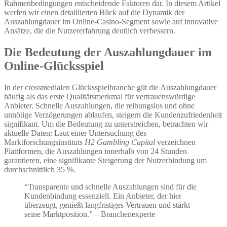
Rahmenbedingungen entscheidende Faktoren dar. In diesem Artikel
werfen wir einen detaillierten Blick auf die Dynamik der
Auszahlungdauer im Online-Casino-Segment sowie auf innovative
Ansätze, die die Nutzererfahrung deutlich verbessern.
Die Bedeutung der Auszahlungdauer im
Online-Glücksspiel
In der crossmedialen Glücksspielbranche gilt die Auszahlungdauer
häufig als das erste Qualitätsmerkmal für vertrauenswürdige
Anbieter. Schnelle Auszahlungen, die reibungslos und ohne
unnötige Verzögerungen ablaufen, steigern die Kundenzufriedenheit
signifikant. Um die Bedeutung zu unterstreichen, betrachten wir
aktuelle Daten: Laut einer Untersuchung des
Marktforschungsinstituts
H2 Gambling Capital
verzeichnen
Plattformen, die Auszahlungen innerhalb von 24 Stunden
garantieren, eine signifikante Steigerung der Nutzerbindung um
durchschnittlich 35 %.
“Transparente und schnelle Auszahlungen sind für die
Kundenbindung essenziell. Ein Anbieter, der hier
überzeugt, genießt langfristiges Vertrauen und stärkt
seine Marktposition.” – Branchenexperte