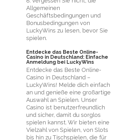
8. Vergessen Sie nicht, die
Allgemeinen
Geschäftsbedingungen und
Bonusbedingungen von
LuckyWins zu lesen, bevor Sie
spielen.
Entdecke das Beste Online-
Casino in Deutschland: Einfache
Anmeldung bei LuckyWins
Entdecke das Beste Online-
Casino in Deutschland –
LuckyWins! Melde dich einfach
an und genieße eine großartige
Auswahl an Spielen. Unser
Casino ist benutzerfreundlich
und sicher, damit du sorglos
spielen kannst. Wir bieten eine
Vielzahl von Spielen, von Slots
bis hin zu Tischspielen, die für