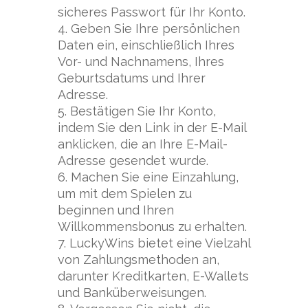
sicheres Passwort für Ihr Konto.
4. Geben Sie Ihre persönlichen
Daten ein, einschließlich Ihres
Vor- und Nachnamens, Ihres
Geburtsdatums und Ihrer
Adresse.
5. Bestätigen Sie Ihr Konto,
indem Sie den Link in der E-Mail
anklicken, die an Ihre E-Mail-
Adresse gesendet wurde.
6. Machen Sie eine Einzahlung,
um mit dem Spielen zu
beginnen und Ihren
Willkommensbonus zu erhalten.
7. LuckyWins bietet eine Vielzahl
von Zahlungsmethoden an,
darunter Kreditkarten, E-Wallets
und Banküberweisungen.