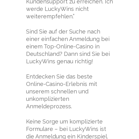
Kundensupport zu erreichen. Ich
werde LuckyWins nicht
weiterempfehlen.”
Sind Sie auf der Suche nach
einer einfachen Anmeldung bei
einem Top-Online-Casino in
Deutschland? Dann sind Sie bei
LuckyWins genau richtig!
Entdecken Sie das beste
Online-Casino-Erlebnis mit
unserem schnellen und
unkomplizierten
Anmeldeprozess.
Keine Sorge um komplizierte
Formulare – bei LuckyWins ist
die Anmeldung ein Kinderspiel.