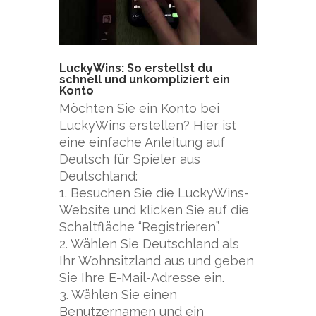
LuckyWins: So erstellst du
schnell und unkompliziert ein
Konto
Möchten Sie ein Konto bei
LuckyWins erstellen? Hier ist
eine einfache Anleitung auf
Deutsch für Spieler aus
Deutschland:
1. Besuchen Sie die LuckyWins-
Website und klicken Sie auf die
Schaltfläche “Registrieren”.
2. Wählen Sie Deutschland als
Ihr Wohnsitzland aus und geben
Sie Ihre E-Mail-Adresse ein.
3. Wählen Sie einen
Benutzernamen und ein