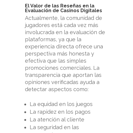
El Valor de las Reseñas en la
Evaluación de Casinos Digitales
Actualmente, la comunidad de
jugadores está cada vez más
involucrada en la evaluación de
plataformas, ya que la
experiencia directa ofrece una
perspectiva más honesta y
efectiva que las simples
promociones comerciales. La
transparencia que aportan las
opiniones verificadas ayuda a
detectar aspectos como:
La equidad en los juegos
La rapidez en los pagos
La atención al cliente
La seguridad en las