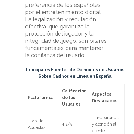
preferencia de los españoles
por el entretenimiento digital.
La legalización y regulación
efectiva, que garantiza la
protección del jugador y la
integridad del juego, son pilares
fundamentales para mantener
la confianza del usuario.
Principales Fuentes de Opiniones de Usuarios
Sobre Casinos en Línea en España
Calificación
Aspectos
Plataforma
de los
Destacados
Usuarios
Transparencia
Foro de
4.2/5
y atención al
Apuestas
cliente