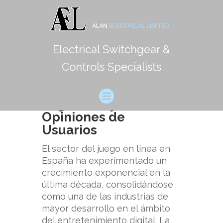
Electrical Switchgear &
El Mercado de
Controls Specialists
Casinos en Línea en
España: Tendencias,
Seguridad y
Opiniones de
Usuarios
El sector del juego en línea en
España ha experimentado un
crecimiento exponencial en la
última década, consolidándose
como una de las industrias de
mayor desarrollo en el ámbito
del entretenimiento digital. La