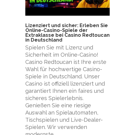
Lizenziert und sicher: Erleben Sie
Online-Casino-Spiele der
Extraklasse bei Casino Redtoucan
in Deutschland
Spielen Sie mit Lizenz und
Sicherheit im Online-Casino!
Casino Redtoucan ist Ihre erste
Wahl für hochwertige Casino-
Spiele in Deutschland. Unser
Casino ist offiziell lizenziert und
garantiert Ihnen ein faires und
sicheres Spielerlebnis.
Genießen Sie eine riesige
Auswahl an Spielautomaten,
Tischspielen und Live-Dealer-
Spielen. Wir verwenden
modernste