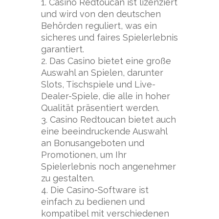
1. Casino Redtoucan ist lizenziert
und wird von den deutschen
Behörden reguliert, was ein
sicheres und faires Spielerlebnis
garantiert.
2. Das Casino bietet eine große
Auswahl an Spielen, darunter
Slots, Tischspiele und Live-
Dealer-Spiele, die alle in hoher
Qualität präsentiert werden.
3. Casino Redtoucan bietet auch
eine beeindruckende Auswahl
an Bonusangeboten und
Promotionen, um Ihr
Spielerlebnis noch angenehmer
zu gestalten.
4. Die Casino-Software ist
einfach zu bedienen und
kompatibel mit verschiedenen