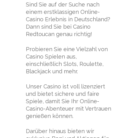
Sind Sie auf der Suche nach
einem erstklassigen Online-
Casino Erlebnis in Deutschland?
Dann sind Sie bei Casino
Redtoucan genau richtig!
Probieren Sie eine Vielzahl von
Casino Spielen aus,
einschließlich Slots, Roulette,
Blackjack und mehr.
Unser Casino ist voll lizenziert
und bietet sichere und faire
Spiele, damit Sie Ihr Online-
Casino-Abenteuer mit Vertrauen
genießen können.
Darüber hinaus bieten wir