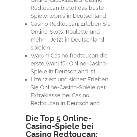
Redtoucan bietet das beste
Spielerlebnis in Deutschland
Casino Redtoucan: Erleben Sie
Online-Slots, Roulette und
mehr – Jetzt in Deutschland
spielen
Warum Casino Redtoucan die
erste Wahl für Online-Casino-
Spiele in Deutschland ist
Lizenziert und sicher: Erleben
Sie Online-Casino-Spiele der
Extraklasse bei Casino
Redtoucan in Deutschland
Die Top 5 Online-
Casino-Spiele bei
Casino Redtoucan: