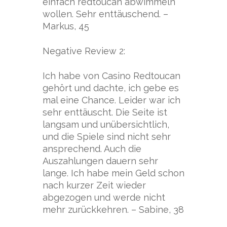
einfach
redtoucan
abwimmeln
wollen. Sehr enttäuschend. –
Markus, 45
Negative Review 2:
Ich habe von Casino Redtoucan
gehört und dachte, ich gebe es
mal eine Chance. Leider war ich
sehr enttäuscht. Die Seite ist
langsam und unübersichtlich,
und die Spiele sind nicht sehr
ansprechend. Auch die
Auszahlungen dauern sehr
lange. Ich habe mein Geld schon
nach kurzer Zeit wieder
abgezogen und werde nicht
mehr zurückkehren. – Sabine, 38