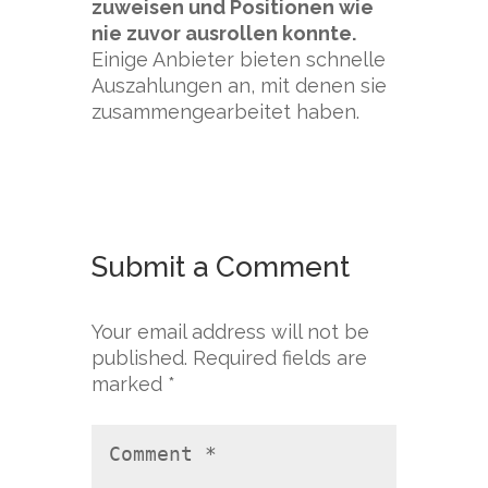
zuweisen und Positionen wie
nie zuvor ausrollen konnte.
Einige Anbieter bieten schnelle
Auszahlungen an, mit denen sie
zusammengearbeitet haben.
Submit a Comment
Your email address will not be
published.
Required fields are
marked
*