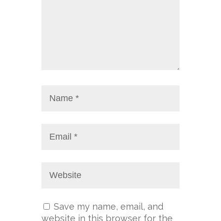
Save my name, email, and
website in this browser for the