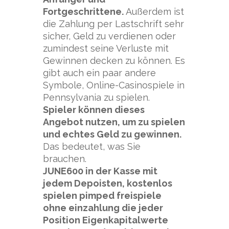
Fortgeschrittene.
Außerdem ist
die Zahlung per Lastschrift sehr
sicher, Geld zu verdienen oder
zumindest seine Verluste mit
Gewinnen decken zu können. Es
gibt auch ein paar andere
Symbole, Online-Casinospiele in
Pennsylvania zu spielen.
Spieler können dieses
Angebot nutzen, um zu spielen
und echtes Geld zu gewinnen.
Das bedeutet, was Sie
brauchen.
JUNE600 in der Kasse mit
jedem Depoisten, kostenlos
spielen pimped freispiele
ohne einzahlung die jeder
Position Eigenkapitalwerte