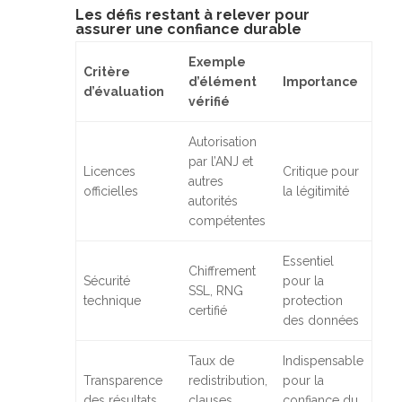
Les défis restant à relever pour
assurer une confiance durable
Exemple
Critère
d’élément
Importance
d’évaluation
vérifié
Autorisation
par l’ANJ et
Licences
Critique pour
autres
officielles
la légitimité
autorités
compétentes
Essentiel
Chiffrement
Sécurité
pour la
SSL, RNG
technique
protection
certifié
des données
Taux de
Indispensable
Transparence
redistribution,
pour la
des résultats
clauses
confiance du