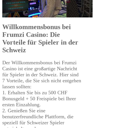
Willkommensbonus bei
Frumzi Casino: Die
Vorteile für Spieler in der
Schweiz
Der Willkommensbonus bei Frumzi
Casino ist eine großartige Nachricht
für Spieler in der Schweiz. Hier sind
7 Vorteile, die Sie sich nicht entgehen
lassen sollten:
1. Erhalten Sie bis zu 500 CHF
Bonusgeld + 50 Freispiele bei Ihrer
ersten Einzahlung.
2. Genießen Sie eine
benutzerfreundliche Plattform, die
speziell für Schweizer Spieler