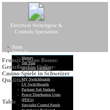
Electrical Switchgear &
Controls Specialists
Home
About Us
History
Frumzi Casino Bonus:
Site Plan
Genießen Sie Online-
In-House Facilities
Casino-Spiele in Schweizer
Products
Qualität
MV Switchboards
LV Switchboards
Package Sub Stations
Power Distribution Units
(PDUs)
Table
Specialist Control Panels