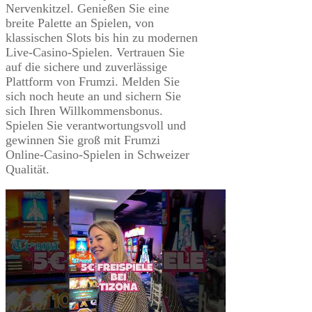
Nervenkitzel. Genießen Sie eine
breite Palette an Spielen, von
klassischen Slots bis hin zu modernen
Live-Casino-Spielen. Vertrauen Sie
auf die sichere und zuverlässige
Plattform von Frumzi. Melden Sie
sich noch heute an und sichern Sie
sich Ihren Willkommensbonus.
Spielen Sie verantwortungsvoll und
gewinnen Sie groß mit Frumzi
Online-Casino-Spielen in Schweizer
Qualität.