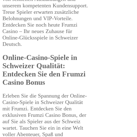
unserem kompetenten Kundensupport.
Treue Spieler erwarten zusätzliche
Belohnungen und VIP-Vorteile.
Entdecken Sie noch heute Frumzi
Casino – Ihr neues Zuhause für
Online-Glücksspiele in Schweizer
Deutsch.
Online-Casino-Spiele in
Schweizer Qualität:
Entdecken Sie den Frumzi
Casino Bonus
Erleben Sie die Spannung der Online-
Casino-Spiele in Schweizer Qualität
mit Frumzi. Entdecken Sie den
exklusiven Frumzi Casino Bonus, der
auf Sie als Spieler aus der Schweiz
wartet. Tauchen Sie ein in eine Welt
voller Abenteuer, Spaß und