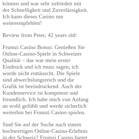
können und war sehr zufrieden mit
der Schnelligkeit und Zuverlässigkeit.
Ich kann dieses Casino nur
weiterempfehlen!
Review from Peter, 42 years old:
Frumzi Casino Bonus: Genießen Sie
Online-Casino-Spiele in Schweizer
Qualität – das war mein erster
Eindruck und ich muss sagen, ich
wurde nicht enttäuscht. Die Spiele
sind abwechslungsreich und die
Grafik ist beeindruckend. Auch der
Kundenservice ist kompetent und
freundlich. Ich habe mich von Anfang
an wohl gefühlt und werde sicherlich
weiterhin bei Frumzi Casino spielen.
Sind Sie auf der Suche nach einem
hochwertigen Online-Casino-Erlebnis
in der Schweiz? Frumzi Casino bietet