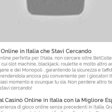
 Online in Italia che Stavi Cercando
 online perfetta per l’Italia, non cercare oltre BetCol
 cui slot machine, blackjack, roulette e molto altro a
e e dei Monopoli , garantendo la sicurezza e l’affidab
no, rendendola ancora più conveniente per i giocatori it
alsiasi momento e ovunque tu sia. Non perdere altro t
e stavi cercando!
 Casinò Online in Italia con la Migliore E
ienza di gioco online senza precedenti in Italia. Grazi