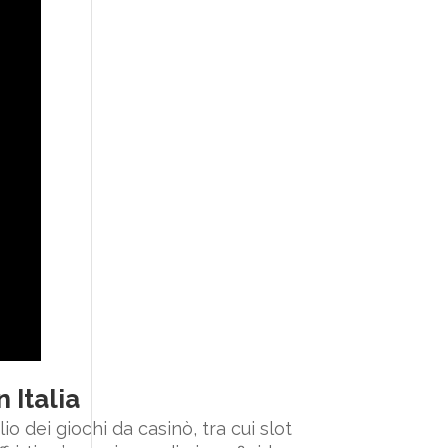
 Italia
o dei giochi da casinò, tra cui slot