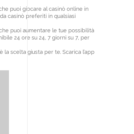
 che puoi giocare al casinò online in
 da casinò preferiti in qualsiasi
a che puoi aumentare le tue possibilità
nibile 24 ore su 24, 7 giorni su 7, per
è la scelta giusta per te. Scarica l’app