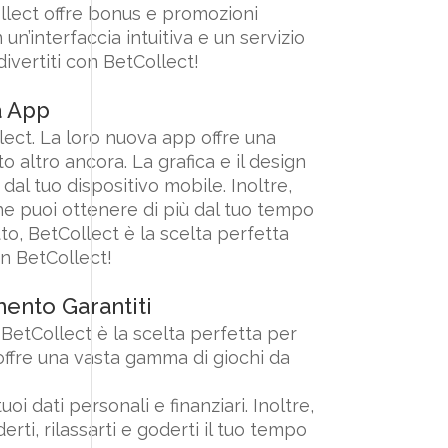
Collect offre bonus e promozioni
un’interfaccia intuitiva e un servizio
 divertiti con BetCollect!
a App
llect. La loro nuova app offre una
 altro ancora. La grafica e il design
al tuo dispositivo mobile. Inoltre,
che puoi ottenere di più dal tuo tempo
to, BetCollect è la scelta perfetta
on BetCollect!
mento Garantiti
p BetCollect è la scelta perfetta per
p offre una vasta gamma di giochi da
oi dati personali e finanziari. Inoltre,
erti, rilassarti e goderti il tuo tempo