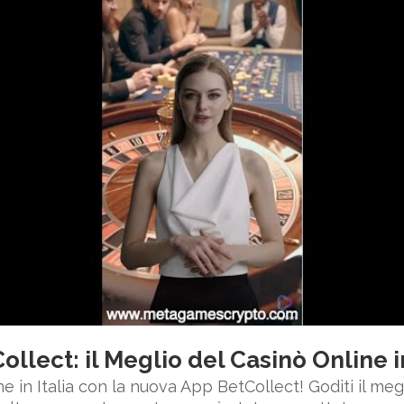
llect: il Meglio del Casinò Online in
in Italia con la nuova App BetCollect! Goditi il megli