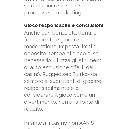
su dati concreti e non su
promesse di marketing.
Gioco responsabile e conclusioni
Anche con bonus allettanti, è
fondamentale giocare con
moderazione. Imposta limiti di
deposito, tempo di gioco e, se
necessario, utilizza gli strumenti
di auto‑esclusione offerti dai
casinò. Ruggedised.Eu ricorda
sempre ai suoi utenti di giocare
responsabilmente e di
considerare il gioco come un
divertimento, non una fonte di
reddito.
In sintesi, i casino non AAMS