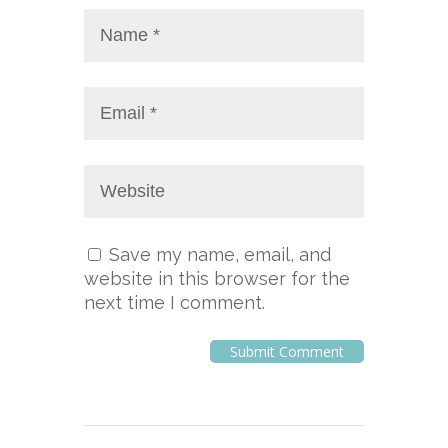
Save my name, email, and
website in this browser for the
next time I comment.