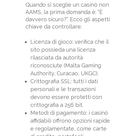
Quando si sceglie un casinò non
AAMS, la prima domanda è: “È
davvero sicuro?”. Ecco gli aspetti
chiave da controllare:
Licenza di gioco: verifica che il
sito possieda una licenza
rilasciata da autorità
riconosciute (Malta Gaming
Authority, Curacao, UKGC).
Crittografia SSL: tutti i dati
personali e le transazioni
devono essere protetti con
crittografia a 256 bit.
Metodi di pagamento: i casinò
affidabili offrono opzioni rapide
e regolamentate, come carte