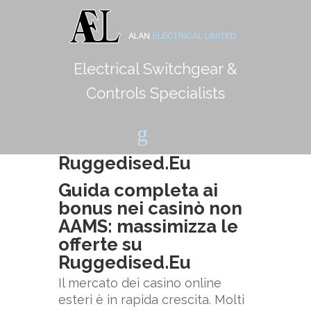
Electrical Switchgear &
Guida completa ai
Controls Specialists
bonus nei casinò non
AAMS: massimizza le
offerte su
Ruggedised.Eu
Guida completa ai
bonus nei casinò non
AAMS: massimizza le
offerte su
Ruggedised.Eu
Il mercato dei casino online
esteri è in rapida crescita. Molti