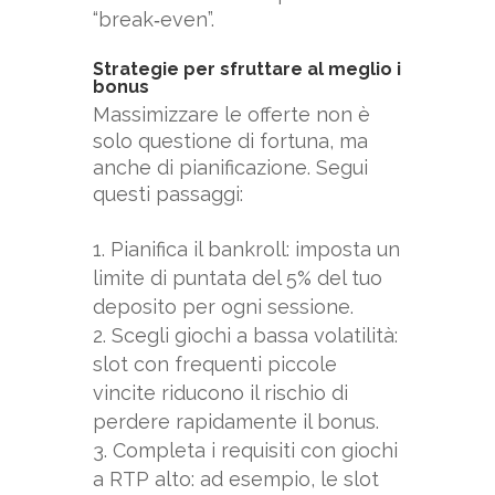
“break‑even”.
Strategie per sfruttare al meglio i
bonus
Massimizzare le offerte non è
solo questione di fortuna, ma
anche di pianificazione. Segui
questi passaggi:
Pianifica il bankroll: imposta un
limite di puntata del 5% del tuo
deposito per ogni sessione.
Scegli giochi a bassa volatilità:
slot con frequenti piccole
vincite riducono il rischio di
perdere rapidamente il bonus.
Completa i requisiti con giochi
a RTP alto: ad esempio, le slot