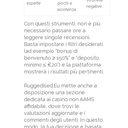
sorprese
esperte
giochi e
negative
assistenza
Con questi strumenti, non è più
necessario passare ore a
leggere singole recensioni.
Basta impostare i filtri desiderati
(ad esempio “bonus di
benvenuto ≥ 150%” e “deposito
minimo ≤ €20”) e la piattaforma
mostrerà i risultati più pertinenti.
Ruggedised.Eu mette anche a
disposizione una sezione
dedicata ai casino non AAMS
affidabile, dove trovi le
valutazioni aggiornate e i
commenti degli utenti. In questo
modo, la tua decisione è basata