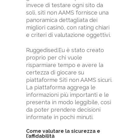
invece di testare ogni sito da
soli,
siti non AAMS
fornisce una
panoramica dettagliata dei
migliori casinò, con rating chiari
e criteri di valutazione oggettivi.
Ruggedised.Eu è stato creato
proprio per chi vuole
risparmiare tempo e avere la
certezza di giocare su
piattaforme Siti non AAMS sicuri.
La piattaforma aggrega le
informazioni più importanti e le
presenta in modo leggibile, così
da poter prendere decisioni
informate in pochi minuti.
Come valutare la sicurezza e
l’affidabilità