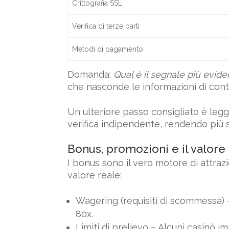
Crittografia SSL
Verifica di terze parti
Metodi di pagamento
Domanda:
Qual è il segnale più eviden
che nasconde le informazioni di conta
Un ulteriore passo consigliato è legg
verifica indipendente, rendendo più se
Bonus, promozioni e il valore
I bonus sono il vero motore di attraz
valore reale:
Wagering (requisiti di scommessa)
80x.
Limiti di prelievo – Alcuni casinò 