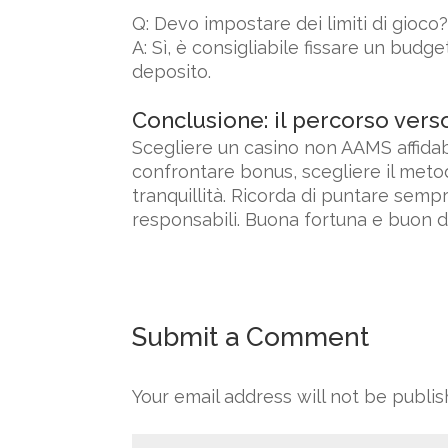
Q: Devo impostare dei limiti di gioco?
A: Sì, è consigliabile fissare un budge
deposito.
Conclusione: il percorso verso
Scegliere un casino non AAMS affidab
confrontare bonus, scegliere il metod
tranquillità. Ricorda di puntare semp
responsabili. Buona fortuna e buon d
Submit a Comment
Your email address will not be publis