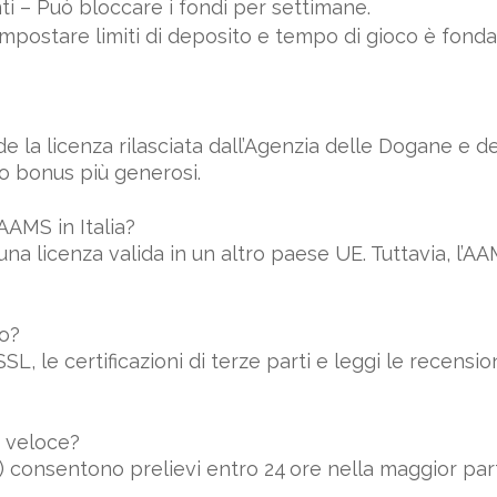
i – Può bloccare i fondi per settimane.
 Impostare limiti di deposito e tempo di gioco è fon
de la licenza rilasciata dall’Agenzia delle Dogane e
so bonus più generosi.
AAMS in Italia?
a una licenza valida in un altro paese UE. Tuttavia, l’
to?
 SSL, le certificazioni di terze parti e leggi le recens
ù veloce?
Pal) consentono prelievi entro 24 ore nella maggior part