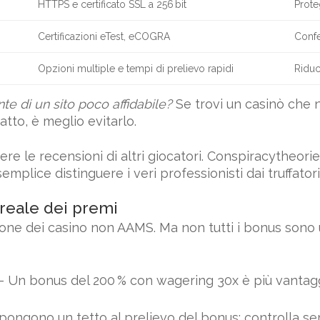
HTTPS e certificato SSL a 256 bit
Prote
Certificazioni eTest, eCOGRA
Confe
Opzioni multiple e tempi di prelievo rapidi
Riduc
te di un sito poco affidabile?
Se trovi un casinò che 
tto, è meglio evitarlo.
ere le recensioni di altri giocatori. Conspiracytheori
mplice distinguere i veri professionisti dai truffatori
 reale dei premi
ione dei casino non AAMS. Ma non tutti i bonus sono u
 – Un bonus del 200 % con wagering 30x è più vantag
impongono un tetto al prelievo del bonus; controlla 