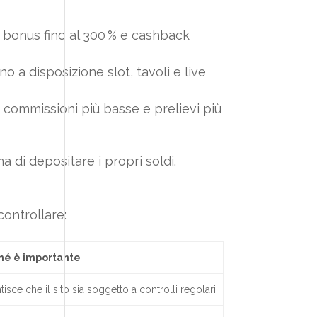
me bonus fino al 300 % e cashback
 a disposizione slot, tavoli e live
 commissioni più basse e prelievi più
ma di depositare i propri soldi.
controllare:
hé è importante
tisce che il sito sia soggetto a controlli regolari