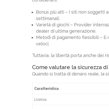
Bonus più alti – I siti non soggetti
settimanali.
Varietà di giochi – Provider intern
dealer di ultima generazione.
Metodi di pagamento flessibili – E
veloci.
Tuttavia, la libertà porta anche dei ri
Come valutare la sicurezza d
Quando si tratta di denaro reale, la si
Caratteristica
Licenza