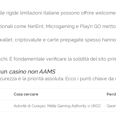
 alle rigide limitazioni italiane possono offrire welco
azionali come NetEnt, Microgaming e Play’n GO mettono
‑wallet, criptovalute e carte prepagate spesso hanno
schi. È fondamentale verificare la solidità del sito pri
i un
casino non AAMS
curezza è la priorità assoluta. Ecco i punti chiave da 
Cosa cercare
Perc
Autorità di Curaçao, Malta Gaming Authority o UKGC
Garan