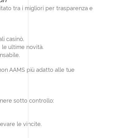
tato tra i migliori per trasparenza e
li casinò.
le ultime novità.
nsabile.
e non AAMS più adatto alle tue
nere sotto controllo:
vare le vincite.