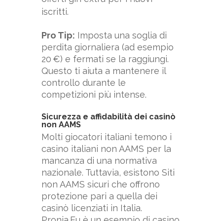
iscritti.
Pro Tip:
Imposta una soglia di
perdita giornaliera (ad esempio
20 €) e fermati se la raggiungi.
Questo ti aiuta a mantenere il
controllo durante le
competizioni più intense.
Sicurezza e affidabilità dei casinò
non AAMS
Molti giocatori italiani temono i
casino italiani non AAMS per la
mancanza di una normativa
nazionale. Tuttavia, esistono Siti
non AAMS sicuri che offrono
protezione pari a quella dei
casinò licenziati in Italia.
Pronia.Eu è un esempio di casino