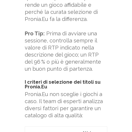
rende un gioco affidabile e
perché la curata selezione di
Pronia.Eu fa la differenza.
Pro Tip:
Prima di avviare una
sessione, controlla sempre il
valore di RTP indicato nella
descrizione del gioco; un RTP
del 96 % o più è generalmente
un buon punto di partenza.
I criteri di selezione dei titoli su
Pronia.Eu
Pronia.Eu non sceglie i giochi a
caso. Il team di esperti analizza
diversi fattori per garantire un
catalogo di alta qualità: