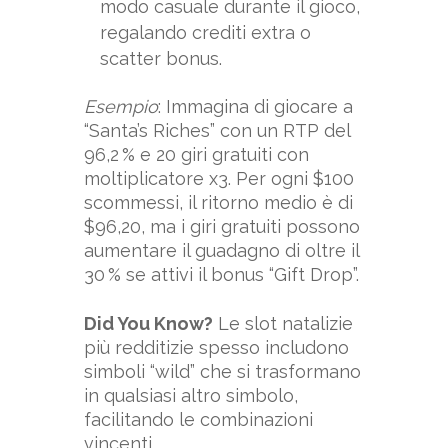
modo casuale durante il gioco,
regalando crediti extra o
scatter bonus.
Esempio
: Immagina di giocare a
“Santa’s Riches” con un RTP del
96,2 % e 20 giri gratuiti con
moltiplicatore x3. Per ogni $100
scommessi, il ritorno medio è di
$96,20, ma i giri gratuiti possono
aumentare il guadagno di oltre il
30 % se attivi il bonus “Gift Drop”.
Did You Know?
Le slot natalizie
più redditizie spesso includono
simboli “wild” che si trasformano
in qualsiasi altro simbolo,
facilitando le combinazioni
vincenti.