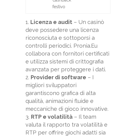
cashback
festivo
Licenza e audit
– Un casinò
deve possedere una licenza
riconosciuta e sottoporsi a
controlli periodici. Pronia.Eu
collabora con fornitori certificati
e utilizza sistemi di crittografia
avanzata per proteggere i dati.
Provider di software
– I
migliori sviluppatori
garantiscono grafica di alta
qualità, animazioni fluide e
meccaniche di gioco innovative.
RTP e volatilità
– Il team
valuta il rapporto tra volatilità e
RTP per offrire giochi adatti sia