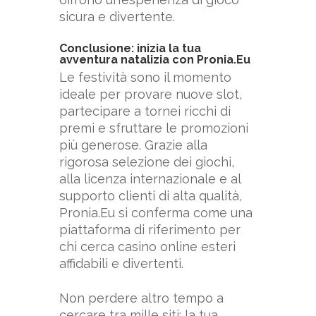
sicura e divertente.
Conclusione: inizia la tua
avventura natalizia con Pronia.Eu
Le festività sono il momento
ideale per provare nuove slot,
partecipare a tornei ricchi di
premi e sfruttare le promozioni
più generose. Grazie alla
rigorosa selezione dei giochi,
alla licenza internazionale e al
supporto clienti di alta qualità,
Pronia.Eu si conferma come una
piattaforma di riferimento per
chi cerca casino online esteri
affidabili e divertenti.
Non perdere altro tempo a
cercare tra mille siti: la tua