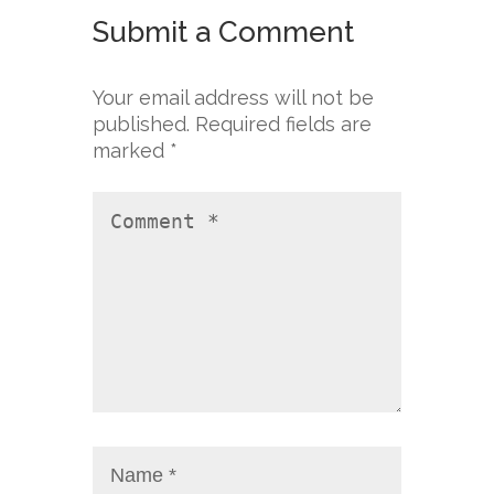
Submit a Comment
Your email address will not be
published.
Required fields are
marked
*