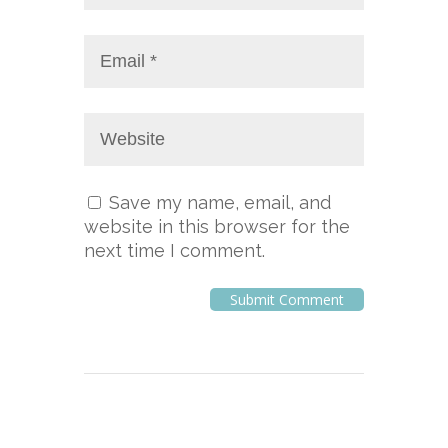
Save my name, email, and
website in this browser for the
next time I comment.