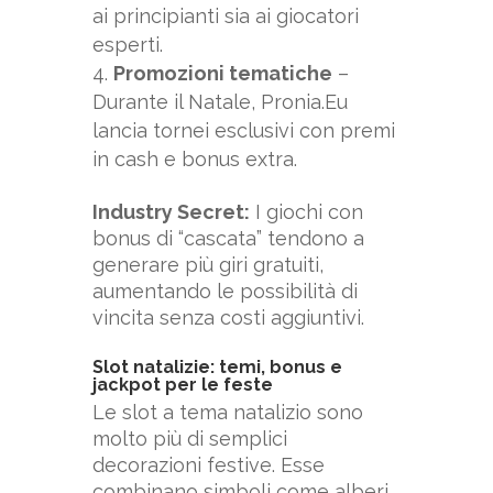
ai principianti sia ai giocatori
esperti.
Promozioni tematiche
–
Durante il Natale, Pronia.Eu
lancia tornei esclusivi con premi
in cash e bonus extra.
Industry Secret:
I giochi con
bonus di “cascata” tendono a
generare più giri gratuiti,
aumentando le possibilità di
vincita senza costi aggiuntivi.
Slot natalizie: temi, bonus e
jackpot per le feste
Le slot a tema natalizio sono
molto più di semplici
decorazioni festive. Esse
combinano simboli come alberi,