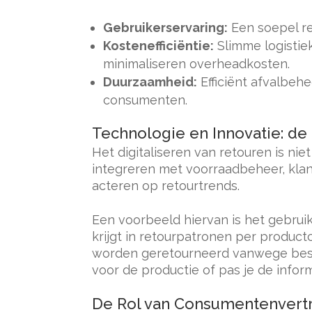
Gebruikerservaring:
Een soepel re
Kostenefficiëntie:
Slimme logistie
minimaliseren overheadkosten.
Duurzaamheid:
Efficiënt afvalbeh
consumenten.
Technologie en Innovatie: d
Het digitaliseren van retouren is ni
integreren met voorraadbeheer, klant
acteren op retourtrends.
Een voorbeeld hiervan is het gebrui
krijgt in retourpatronen per produc
worden geretourneerd vanwege besch
voor de productie of pas je de infor
De Rol van Consumentenvert