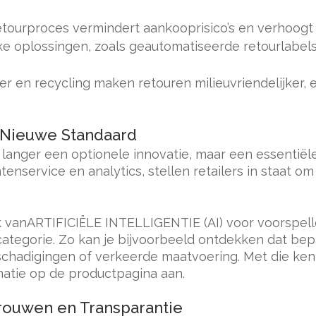
tourproces vermindert aankooprisico’s en verhoogt
ke oplossingen, zoals geautomatiseerde retourlabels
eer en recycling maken retouren milieuvriendelijker,
e Nieuwe Standaard
et langer een optionele innovatie, maar een essentië
enservice en analytics, stellen retailers in staat o
k vanARTIFICIËLE INTELLIGENTIE (AI) voor voorspell
tcategorie. Zo kan je bijvoorbeeld ontdekken dat be
adigingen of verkeerde maatvoering. Met die kenni
matie op de productpagina aan.
rouwen en Transparantie