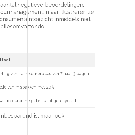
 aantal negatieve beoordelingen.
retourmanagement, maar illustreren ze
 consumententoezicht inmiddels niet
t allesomvattende
ltaat
rting van het retourproces van 7 naar 3 dagen
ctie van mispakken met 20%
an retouren hergebruikt of gerecycled
enbesparend is, maar ook