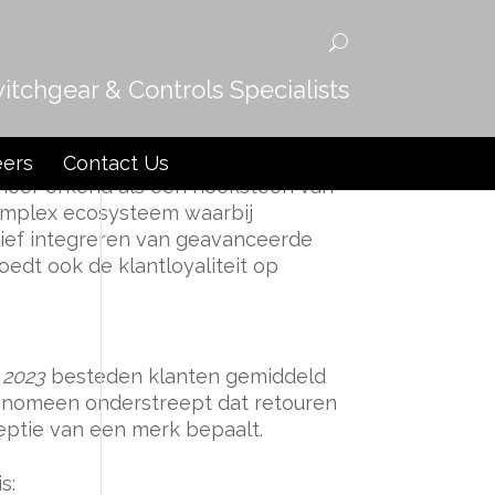
witchgear & Controls Specialists
tail-Architectuur
eers
Contact Us
meer erkend als een hoeksteen van
complex ecosysteem waarbij
tief integreren van geavanceerde
dt ook de klantloyaliteit op
 2023
besteden klanten gemiddeld
 fenomeen onderstreept dat retouren
ceptie van een merk bepaalt.
s: