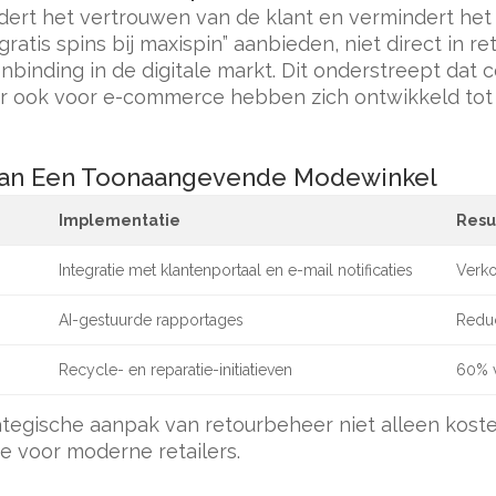
ert het vertrouwen van de klant en vermindert het
gratis spins bij maxispin
” aanbieden, niet direct in 
nbinding in de digitale markt. Dit onderstreept dat
aar ook voor e-commerce hebben zich ontwikkeld to
 van Een Toonaangevende Modewinkel
Implementatie
Resu
Integratie met klantenportaal en e-mail notificaties
Verko
AI-gestuurde rapportages
Redu
Recycle- en reparatie-initiatieven
60% v
ategische aanpak van retourbeheer niet alleen kost
e voor moderne retailers.