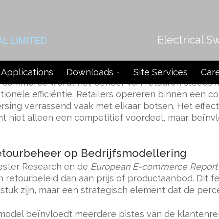
Electrical S
an Retourenbeheer in de Digitale Re
Applications
Downloads
Site Services
Car
e-commerce wordt het beheer van retouren steeds 
onele efficiëntie. Retailers opereren binnen een 
sing verrassend vaak met elkaar botsen. Het effec
iet alleen een competitief voordeel, maar beïnvloe
tourbeheer op Bedrijfsmodellering
ester Research en de
European E-commerce Report
an retourbeleid dan aan prijs of productaanbod. Dit
agstuk zijn, maar een strategisch element dat de per
model beïnvloedt meerdere pistes van de klantenrei