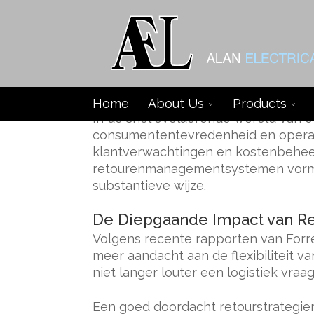
Het Strategisch Belang v
Home
About Us
Products
In de snel evoluerende wereld van 
consumententevredenheid en operati
klantverwachtingen en kostenbeheer
retourenmanagementsystemen vormt n
substantieve wijze.
De Diepgaande Impact van Re
Volgens recente rapporten van Forr
meer aandacht aan de flexibiliteit v
niet langer louter een logistiek vra
Een goed doordacht retourstrategie