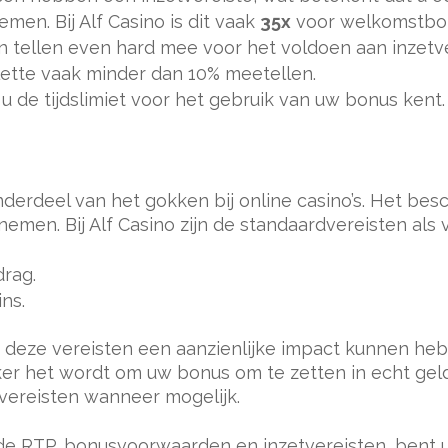
en. Bij Alf Casino is dit vaak
35x
voor welkomstbo
en tellen even hard mee voor het voldoen aan inzetve
ulette vaak minder dan 10% meetellen.
u de tijdslimiet voor het gebruik van uw bonus ken
onderdeel van het gokken bij online casino’s. Het be
emen. Bij Alf Casino zijn de standaardvereisten als v
rag.
ns.
at deze vereisten een aanzienlijke impact kunnen h
jker het wordt om uw bonus om te zetten in echt gel
vereisten wanneer mogelijk.
 de RTP, bonusvoorwaarden en inzetvereisten, bent 