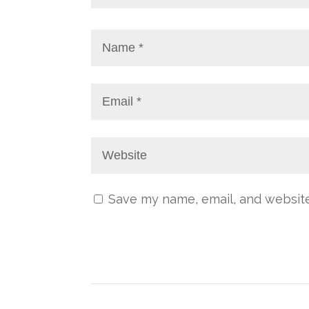
Save my name, email, and website 