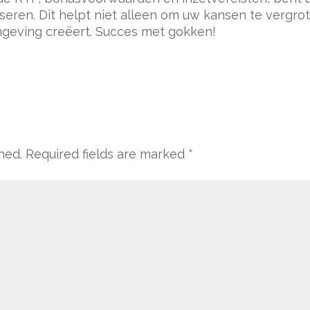
liseren. Dit helpt niet alleen om uw kansen te vergro
geving creëert. Succes met gokken!
hed.
Required fields are marked
*