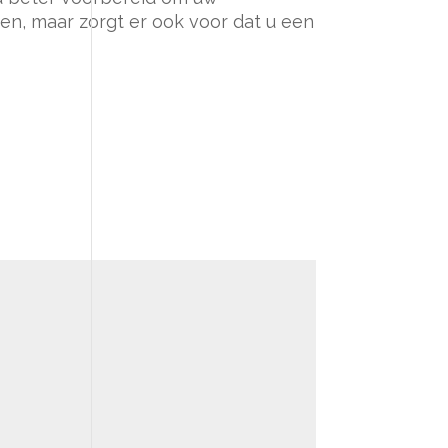
ten, maar zorgt er ook voor dat u een