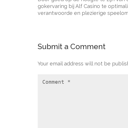
gokervaring bij Alf Casino te optima
verantwoorde en plezierige speelom
Submit a Comment
Your email address will not be publis