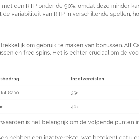
n met een RTP onder de 90%, omdat deze minder kan
de variabiliteit van RTP in verschillende spellen;
ntrekkelijk om gebruik te maken van bonussen. Alf C
en en free spins. Het is echter cruciaal om de v
sbedrag
Inzetvereisten
 tot €200
35x
ins
40x
rwaarden is het belangrijk om de volgende punten i
n hebben een inzetvereiste, wat betekent dat u e