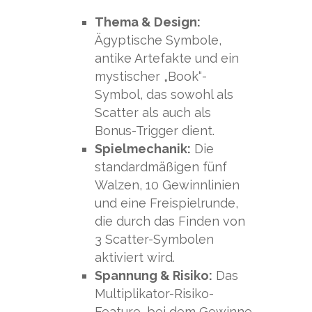
Thema & Design:
Ägyptische Symbole,
antike Artefakte und ein
mystischer „Book“-
Symbol, das sowohl als
Scatter als auch als
Bonus-Trigger dient.
Spielmechanik:
Die
standardmäßigen fünf
Walzen, 10 Gewinnlinien
und eine Freispielrunde,
die durch das Finden von
3 Scatter-Symbolen
aktiviert wird.
Spannung & Risiko:
Das
Multiplikator-Risiko-
Feature, bei dem Gewinne