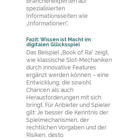
Branchenexperten auf
spezialisierten
Informationsseiten wie
„Informationen“.
Fazit: Wissen ist Macht im
digitalen Glücksspiel
Das Beispiel „Book of Ra“ zeigt,
wie klassische Slot-Mechaniken
durch innovative Features
ergänzt werden können – eine
Entwicklung, die sowohl
Chancen als auch
Herausforderungen mit sich
bringt. Für Anbieter und Spieler
gilt: Je besser die Kenntnis der
Spielmechanismen, der
rechtlichen Vorgaben und der
Risiken, desto