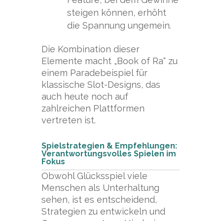
steigen können, erhöht
die Spannung ungemein.
Die Kombination dieser
Elemente macht „Book of Ra“ zu
einem Paradebeispiel für
klassische Slot-Designs, das
auch heute noch auf
zahlreichen Plattformen
vertreten ist.
Spielstrategien & Empfehlungen:
Verantwortungsvolles Spielen im
Fokus
Obwohl Glücksspiel viele
Menschen als Unterhaltung
sehen, ist es entscheidend,
Strategien zu entwickeln und