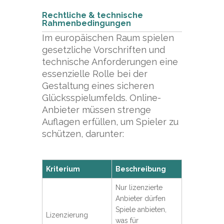
Rechtliche & technische
Rahmenbedingungen
Im europäischen Raum spielen
gesetzliche Vorschriften und
technische Anforderungen eine
essenzielle Rolle bei der
Gestaltung eines sicheren
Glücksspielumfelds. Online-
Anbieter müssen strenge
Auflagen erfüllen, um Spieler zu
schützen, darunter:
Kriterium
Beschreibung
Nur lizenzierte
Anbieter dürfen
Spiele anbieten,
Lizenzierung
was für