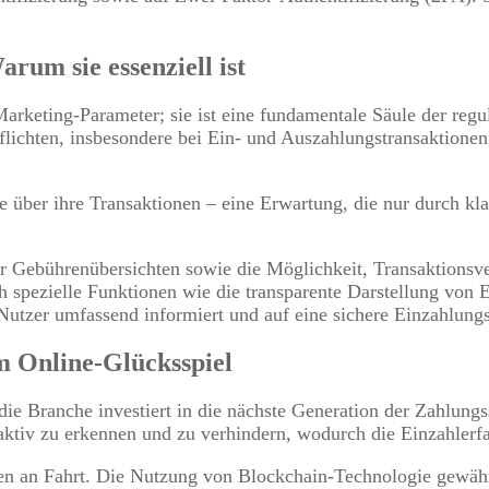
rum sie essenziell ist
 Marketing-Parameter; sie ist eine fundamentale Säule der re
pflichten, insbesondere bei Ein- und Auszahlungstransaktion
e über ihre Transaktionen – eine Erwartung, die nur durch kl
rter Gebührenübersichten sowie die Möglichkeit, Transaktionsve
ch spezielle Funktionen wie die transparente Darstellung von
Nutzer umfassend informiert und auf eine sichere Einzahlungs
m Online-Glücksspiel
die Branche investiert in die nächste Generation der Zahlung
ktiv zu erkennen und zu verhindern, wodurch die Einzahlerfa
n an Fahrt. Die Nutzung von Blockchain-Technologie gewährle