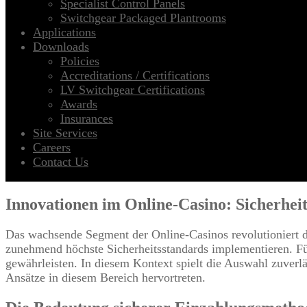
Specialist Control Panels
Switchgear Packaged Plantrooms
Applications
Downloads
Policies
Accreditations / Certifications
LV Switchgear Certifications
Awards
Insurances
Site Services
Careers
Contact Us
Innovationen im Online-Casino: Sicherhei
Das wachsende Segment der Online-Casinos revolutioniert di
zunehmend höchste Sicherheitsstandards implementieren. Für 
gewährleisten. In diesem Kontext spielt die Auswahl zuverl
Ansätze in diesem Bereich hervortreten.