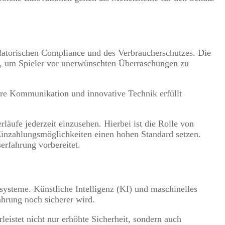
gulatorischen Compliance und des Verbraucherschutzes. Die
en, um Spieler vor unerwünschten Überraschungen zu
are Kommunikation und innovative Technik erfüllt
rläufe jederzeit einzusehen. Hierbei ist die Rolle von
 Einzahlungsmöglichkeiten einen hohen Standard setzen.
erfahrung vorbereitet.
ssysteme. Künstliche Intelligenz (KI) und maschinelles
hrung noch sicherer wird.
istet nicht nur erhöhte Sicherheit, sondern auch