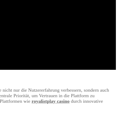
 nicht nur die Nutzererfahrung verbessern, sondern auch
trale Priorität, um Vertrauen in die Plattform zu
i Plattformen wie
royalistplay casino
durch innovative