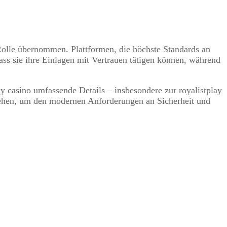
olle übernommen. Plattformen, die höchste Standards an
ass sie ihre Einlagen mit Vertrauen tätigen können, während
y casino umfassende Details – insbesondere zur royalistplay
gehen, um den modernen Anforderungen an Sicherheit und