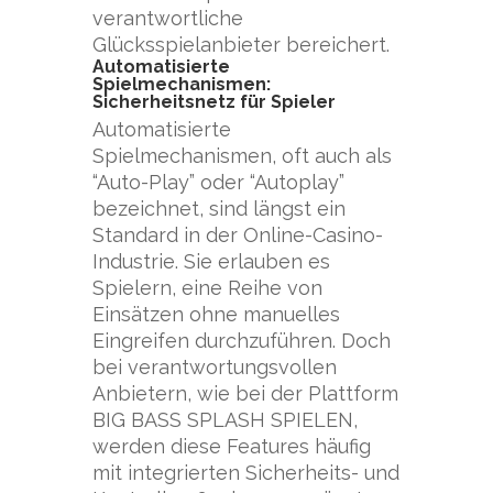
verantwortliche
Glücksspielanbieter bereichert.
Automatisierte
Spielmechanismen:
Sicherheitsnetz für Spieler
Automatisierte
Spielmechanismen, oft auch als
“Auto-Play” oder “Autoplay”
bezeichnet, sind längst ein
Standard in der Online-Casino-
Industrie. Sie erlauben es
Spielern, eine Reihe von
Einsätzen ohne manuelles
Eingreifen durchzuführen. Doch
bei verantwortungsvollen
Anbietern, wie bei der Plattform
BIG BASS SPLASH SPIELEN,
werden diese Features häufig
mit integrierten Sicherheits- und