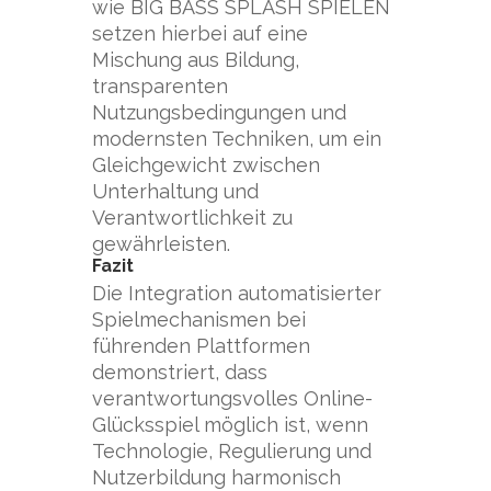
wie BIG BASS SPLASH SPIELEN
setzen hierbei auf eine
Mischung aus Bildung,
transparenten
Nutzungsbedingungen und
modernsten Techniken, um ein
Gleichgewicht zwischen
Unterhaltung und
Verantwortlichkeit zu
gewährleisten.
Fazit
Die Integration automatisierter
Spielmechanismen bei
führenden Plattformen
demonstriert, dass
verantwortungsvolles Online-
Glücksspiel möglich ist, wenn
Technologie, Regulierung und
Nutzerbildung harmonisch