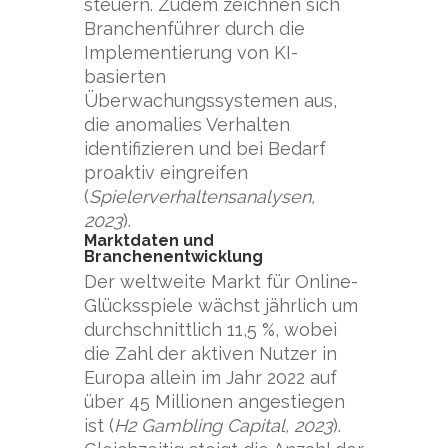
steuern. Zudem zeichnen sich
Branchenführer durch die
Implementierung von KI-
basierten
Überwachungssystemen aus,
die anomalies Verhalten
identifizieren und bei Bedarf
proaktiv eingreifen
(
Spielerverhaltensanalysen,
2023
).
Marktdaten und
Branchenentwicklung
Der weltweite Markt für Online-
Glücksspiele wächst jährlich um
durchschnittlich 11,5 %, wobei
die Zahl der aktiven Nutzer in
Europa allein im Jahr 2022 auf
über 45 Millionen angestiegen
ist (
H2 Gambling Capital, 2023
).