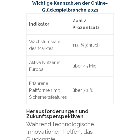
Wichtige Kennzahlen der Online-
Glücksspielbranche 2023
Zahl /
Indikator
Prozentsatz
Wachstumsrate
11,5 % jährlich
des Marktes
Aktive Nutzer in
über 45 Mio.
Europa
Erfahrene
Plattformen mit
über 70 %
Sicherheitsfeatures
Herausforderungen und
Zukunftsperspektiven
Während technologische
Innovationen helfen, das
Glücksspiel