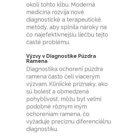
okolí tohto kĺbu. Moderná
medicína rozvíja nové
diagnostické a terapeutické
metódy, aby splnila nároky na
čo najefektívnejšiu liečbu tejto
časté problému.
Výzvy v Diagnostike Púzdra
Ramena
Diagnostika ochorení púzdra
ramena často čelí viacerým
výzvam. Kliniické príznaky, ako
sú bolesť a obmedzená
pohyblivosť, môžu byť veľmi
podobné rôznym iným
ochoreniam ramena, čo
vyžaduje precíznu diferenciálnu
diagnostiku.