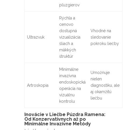
pľuzgierov
Rýchla a
cenovo
dostupná
Vhodné na
Ultrazvuk
vizualizácia
sledovanie
šliach a
pokroku liečby
mäkkých
štruktúr
Minimálne
Umožňuje
invazívna
nielen
endoskopická
Artroskopia
diagnostiku, ale
operácia na
aj okamžitú
vizuálnu
liečbu
kontrolu
Inovácie v Liečbe Púzdra Ramena:
Od Konzervatívnych až po
Minimálne Invazívne Metódy