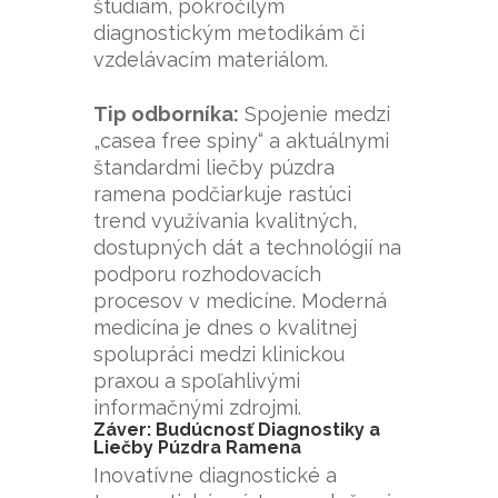
štúdiám, pokročilým
diagnostickým metodikám či
vzdelávacím materiálom.
Tip odborníka:
Spojenie medzi
„casea free spiny“ a aktuálnymi
štandardmi liečby púzdra
ramena podčiarkuje rastúci
trend využívania kvalitných,
dostupných dát a technológií na
podporu rozhodovacích
procesov v medicíne. Moderná
medicína je dnes o kvalitnej
spolupráci medzi klinickou
praxou a spoľahlivými
informačnými zdrojmi.
Záver: Budúcnosť Diagnostiky a
Liečby Púzdra Ramena
Inovatívne diagnostické a