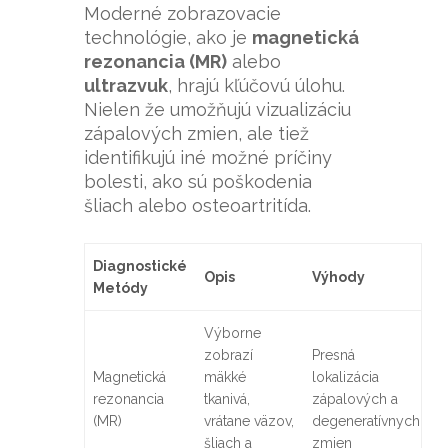
Moderné zobrazovacie
technológie, ako je
magnetická
rezonancia (MR)
alebo
ultrazvuk
, hrajú kľúčovú úlohu.
Nielen že umožňujú vizualizáciu
zápalových zmien, ale tiež
identifikujú iné možné príčiny
bolesti, ako sú poškodenia
šliach alebo osteoartritída.
Diagnostické
Opis
Výhody
Metódy
Výborne
zobrazí
Presná
Magnetická
mäkké
lokalizácia
rezonancia
tkanivá,
zápalových a
(MR)
vrátane väzov,
degeneratívnych
šliach a
zmien