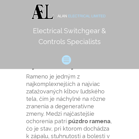
Electrical Switchgear &
Inovatívne Prístupy v
Controls Specialists
Diagnostike a Liečbe
Púzdra Ramena:
Význam a Využitie
Rameno je jedným z
najkomplexnejších a najviac
zaťažovaných kĺbov ľudského
tela, čím je náchylné na rôzne
zranenia a degeneratívne
zmeny. Medzi najčastejšie
ochorenia patrí
púzdro ramena
,
čo je stav, pri ktorom dochádza
k zápalu, stuhnutosti a bolesti v