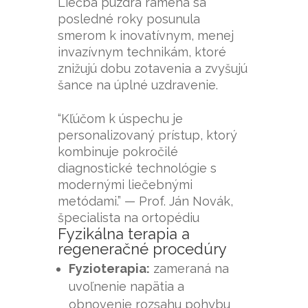
Liečba púzdra ramena sa
posledné roky posunula
smerom k inovatívnym, menej
invazívnym technikám, ktoré
znižujú dobu zotavenia a zvyšujú
šance na úplné uzdravenie.
“Kľúčom k úspechu je
personalizovaný prístup, ktorý
kombinuje pokročilé
diagnostické technológie s
modernými liečebnými
metódami.” —
Prof. Ján Novák,
špecialista na ortopédiu
Fyzikálna terapia a
regeneračné procedúry
Fyzioterapia:
zameraná na
uvoľnenie napätia a
obnovenie rozsahu pohybu