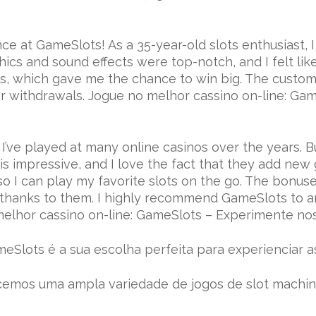
nce at GameSlots! As a 35-year-old slots enthusiast,
ics and sound effects were top-notch, and I felt like I
s, which gave me the chance to win big. The custome
or withdrawals. Jogue no melhor cassino on-line: Ga
 I’ve played at many online casinos over the years. B
 is impressive, and I love the fact that they add new
y, so I can play my favorite slots on the go. The bon
 thanks to them. I highly recommend GameSlots to an
melhor cassino on-line: GameSlots – Experimente no
eSlots é a sua escolha perfeita para experienciar a
emos uma ampla variedade de jogos de slot machin