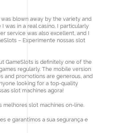
 I was blown away by the variety and
 was in a real casino. I particularly
r service was also excellent, and I
meSlots – Experimente nossas slot
ut GameSlots is definitely one of the
 games regularly. The mobile version
uses and promotions are generous, and
yone looking for a top-quality
ssas slot machines agora!
s melhores slot machines on-line.
es e garantimos a sua segurança e