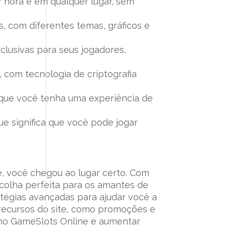
r hora e em qualquer lugar, sem
, com diferentes temas, gráficos e
lusivas para seus jogadores,
, com tecnologia de criptografia
r que você tenha uma experiência de
ue significa que você pode jogar
, você chegou ao lugar certo. Com
scolha perfeita para os amantes de
ratégias avançadas para ajudar você a
recursos do site, como promoções e
o no GameSlots Online e aumentar