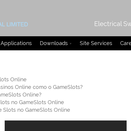
Electrical S
 on-line: GameSlots – Experimente 
Applications
Downloads
Site Services
Car
lots Online
ssinos Online como o GameSlots?
ameSlots Online?
Slots no GameSlots Online
de Slots no GameSlots Online