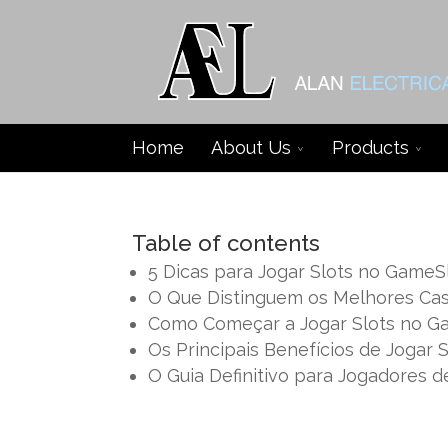
Jogue no melhor cassino
Home
About Us
Products
agora!
Table of contents
5 Dicas para Jogar Slots no GameS
O Que Distinguem os Melhores Ca
Como Começar a Jogar Slots no G
Os Principais Benefícios de Jogar 
O Guia Definitivo para Jogadores 