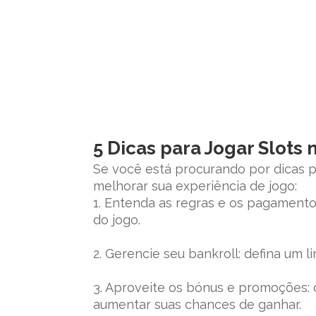
5 Dicas para Jogar Slots
Se você está procurando por dicas p
melhorar sua experiência de jogo:
1. Entenda as regras e os pagamento
do jogo.
2. Gerencie seu bankroll: defina um l
3. Aproveite os bónus e promoções:
aumentar suas chances de ganhar.