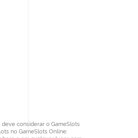
ê deve considerar o GameSlots
lots no GameSlots Online: