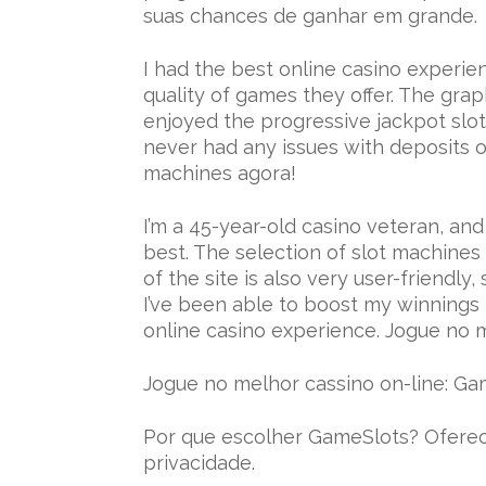
suas chances de ganhar em grande.
I had the best online casino experie
quality of games they offer. The graph
enjoyed the progressive jackpot slot
never had any issues with deposits 
machines agora!
I’m a 45-year-old casino veteran, and
best. The selection of slot machines
of the site is also very user-friendl
I’ve been able to boost my winnings
online casino experience. Jogue no 
Jogue no melhor cassino on-line: Gam
Por que escolher GameSlots? Oferec
privacidade.