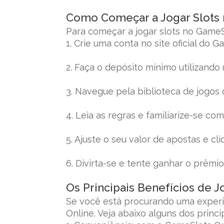
Como Começar a Jogar Slots 
Para começar a jogar slots no GameSl
1. Crie uma conta no site oficial do 
2. Faça o depósito mínimo utilizan
3. Navegue pela biblioteca de jogos 
4. Leia as regras e familiarize-se c
5. Ajuste o seu valor de apostas e cl
6. Divirta-se e tente ganhar o prêmi
Os Principais Benefícios de 
Se você está procurando uma experi
Online. Veja abaixo alguns dos princ