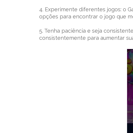
4. Experimente diferentes jogos: o 
opções para encontrar o jogo que m
5. Tenha paciência e seja consistent
consistentemente para aumentar sua