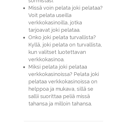
sormistasi.
Missä voin pelata joki pelataa?
Voit pelata useilla
verkkokasinoilla, jotka
tarjoavat joki pelataa.
Onko joki pelata turvallista?
Kyllä, joki pelata on turvallista,
kun valitset luotettavan
verkkokasinoa.
Miksi pelata joki pelataa
verkkokasinoissa? Pelata joki
pelataa verkkokasinoissa on
helppoa ja mukava, sillä se
sallii suorittaa peliä missä
tahansa ja milloin tahansa.