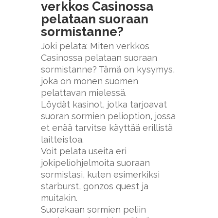
verkkos Casinossa
pelataan suoraan
sormistanne?
Joki pelata: Miten verkkos
Casinossa pelataan suoraan
sormistanne? Tämä on kysymys,
joka on monen suomen
pelattavan mielessä.
Löydät kasinot, jotka tarjoavat
suoran sormien pelioption, jossa
et enää tarvitse käyttää erillistä
laitteistoa.
Voit pelata useita eri
jokipeliohjelmoita suoraan
sormistasi, kuten esimerkiksi
starburst, gonzos quest ja
muitakin.
Suorakaan sormien peliin