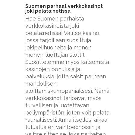
Suomen parhaat verkkokasinot
joki pelata:netissa
Hae Suomen parhaista
verkkokasinoista joki
pelata:netissa! Valitse kasino,
jossa tarjoillaan suosittuja
jokipelihuoneita ja monen
monen tuottajan slottit.
Suosittelemme myös katsomista
kasinojen bonuksia ja
palveluksia, jotta saisit parhaan
mahdollisen
aloittamiskumppaniaksesi. Nämä
verkkokasinot tarjoavat myös
turvallisen ja luotettavan
peliympäristön, joten voit pelata
rauhallisesti. Anna itsellesi aikaa
tutustua eri vaihtoechoisiin ja
valitse sitten se, joka parhaiten