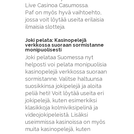
Live Casinoa Casumossa.
Paf on myös hyvä vaihtoehto,
jossa voit löytää useita erilaisia
ilmaisia slotteja.
Joki pelata: Kasinopelejä
verkkossa suoraan sormistanne
monipuolisesti
Joki pelataa Suomessa nyt
helposti voi pelata monipuolisia
kasinopelejä verkkossa suoraan
sormistanne. Valitse haltuunsa
suosikkinsa jokipelejä ja aloita
peliä heti! Voit löytää useita eri
jokipelejä, kuten esimerkiksi
klasikkoja kolmiviksipelinä ja
videojokipeleistä. Lisäksi
useimmissa kasinoissa on myös
muita kasinopelejä, kuten