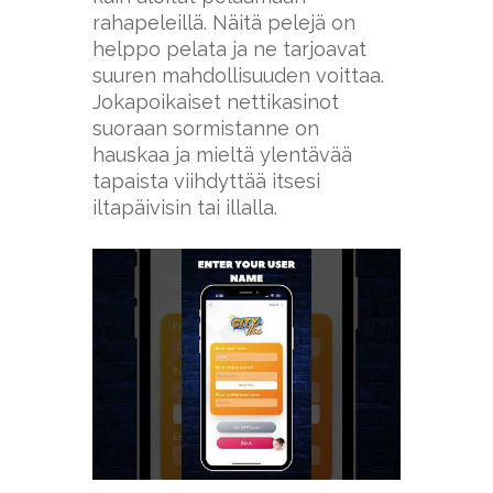
rahapeleillä. Näitä pelejä on
helppo pelata ja ne tarjoavat
suuren mahdollisuuden voittaa.
Jokapoikaiset nettikasinot
suoraan sormistanne on
hauskaa ja mieltä ylentävää
tapaista viihdyttää itsesi
iltapäivisin tai illalla.