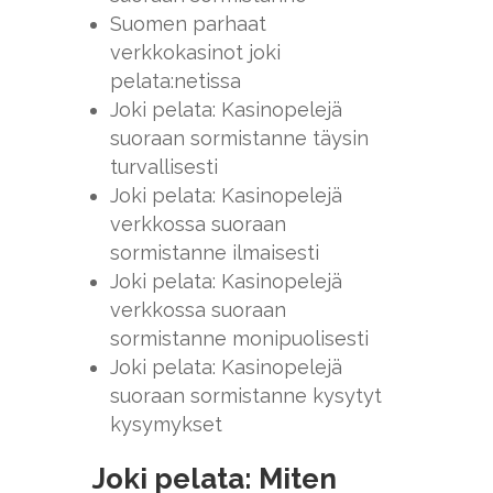
Suomen parhaat
verkkokasinot joki
pelata:netissa
Joki pelata: Kasinopelejä
suoraan sormistanne täysin
turvallisesti
Joki pelata: Kasinopelejä
verkkossa suoraan
sormistanne ilmaisesti
Joki pelata: Kasinopelejä
verkkossa suoraan
sormistanne monipuolisesti
Joki pelata: Kasinopelejä
suoraan sormistanne kysytyt
kysymykset
Joki pelata: Miten