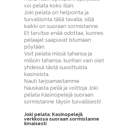
voi pelata koko illan.
Joki pelata on helpointa ja
turvallisinta tällä tavalla, sillä
kaikki on suoraan sormistanne.
Et tarvitse enää odottaa, kunnes
pelaajat saapuvat istumaan
pöytään.
Voit pelata missä tahansa ja
milloin tahansa, kunhan vain olet
yhdessä tästä suosittuista
kasinoista.
Nauti tarjoamastamme
hauskasta peliä ja voittoja Joki
pelata Kasinopelejä suoraan
sormistanne täysin turvallisesti!
Joki pelata: Kasinopelejä
verkkossa suoraan sormistanne
ilmaisesti