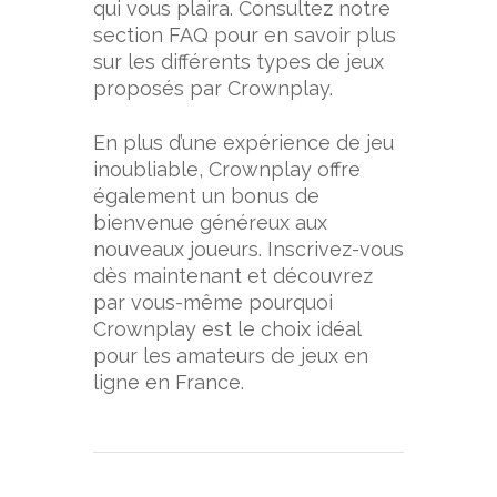
qui vous plaira. Consultez notre
section FAQ pour en savoir plus
sur les différents types de jeux
proposés par Crownplay.
En plus d’une expérience de jeu
inoubliable, Crownplay offre
également un bonus de
bienvenue généreux aux
nouveaux joueurs. Inscrivez-vous
dès maintenant et découvrez
par vous-même pourquoi
Crownplay est le choix idéal
pour les amateurs de jeux en
ligne en France.