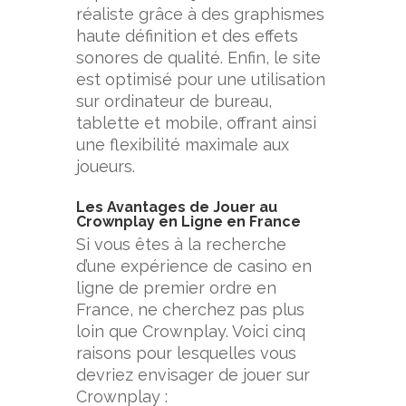
réaliste grâce à des graphismes
haute définition et des effets
sonores de qualité. Enfin, le site
est optimisé pour une utilisation
sur ordinateur de bureau,
tablette et mobile, offrant ainsi
une flexibilité maximale aux
joueurs.
Les Avantages de Jouer au
Crownplay en Ligne en France
Si vous êtes à la recherche
d’une expérience de casino en
ligne de premier ordre en
France, ne cherchez pas plus
loin que Crownplay. Voici cinq
raisons pour lesquelles vous
devriez envisager de jouer sur
Crownplay :