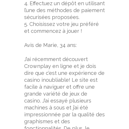
4. Effectuez un dépôt en utilisant
l’une des méthodes de paiement
sécurisées proposées.
5. Choisissez votre jeu préféré
et commencez à jouer !
Avis de Marie, 34 ans:
J’ai récemment découvert
Crownplay en ligne et je dois
dire que c’est une expérience de
casino inoubliable! Le site est
facile à naviguer et offre une
grande variété de jeux de
casino. J’ai essayé plusieurs
machines à sous et j’ai été
impressionnée par la qualité des
graphismes et des
fonctionnalités. De plus, le