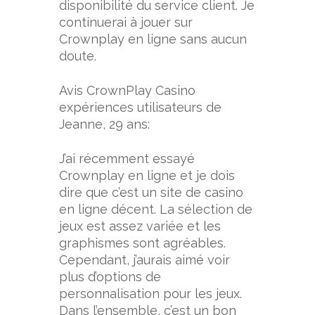
disponibilité du service client. Je
continuerai à jouer sur
Crownplay en ligne sans aucun
doute.
Avis
CrownPlay Casino
expériences utilisateurs
de
Jeanne, 29 ans:
J’ai récemment essayé
Crownplay en ligne et je dois
dire que c’est un site de casino
en ligne décent. La sélection de
jeux est assez variée et les
graphismes sont agréables.
Cependant, j’aurais aimé voir
plus d’options de
personnalisation pour les jeux.
Dans l’ensemble, c’est un bon