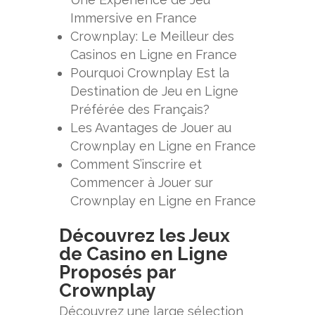
Immersive en France
Crownplay: Le Meilleur des
Casinos en Ligne en France
Pourquoi Crownplay Est la
Destination de Jeu en Ligne
Préférée des Français?
Les Avantages de Jouer au
Crownplay en Ligne en France
Comment S’inscrire et
Commencer à Jouer sur
Crownplay en Ligne en France
Découvrez les Jeux
de Casino en Ligne
Proposés par
Crownplay
Découvrez une large sélection