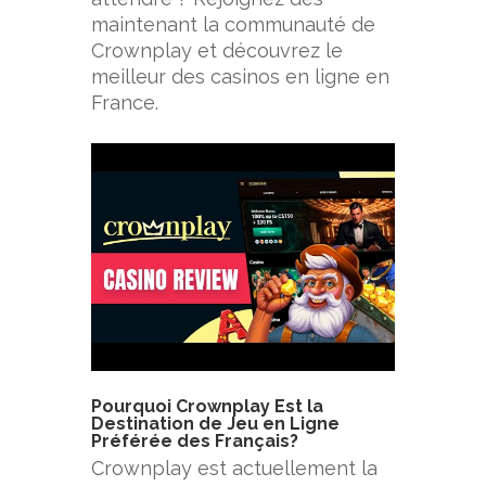
maintenant la communauté de
Crownplay et découvrez le
meilleur des casinos en ligne en
France.
Pourquoi Crownplay Est la
Destination de Jeu en Ligne
Préférée des Français?
Crownplay est actuellement la