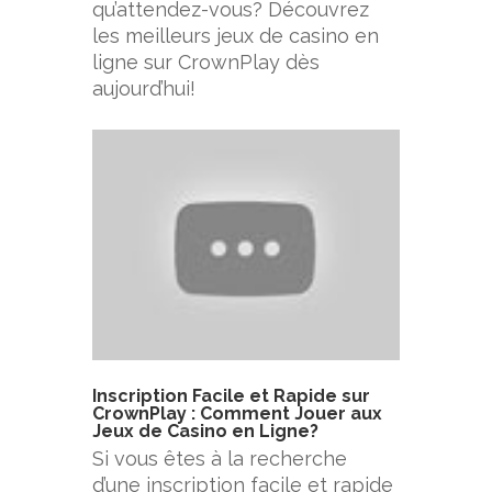
qu’attendez-vous? Découvrez
les meilleurs jeux de casino en
ligne sur CrownPlay dès
aujourd’hui!
Inscription Facile et Rapide sur
CrownPlay : Comment Jouer aux
Jeux de Casino en Ligne?
Si vous êtes à la recherche
d’une inscription facile et rapide