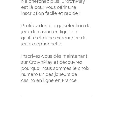
Ne cherchez plus, CrownPlay
est là pour vous offrir une
inscription facile et rapide !
Profitez d’une large sélection de
jeux de casino en ligne de
qualité et d’une expérience de
jeu exceptionnelle.
Inscrivez-vous dès maintenant
sur CrownPlay et découvrez
pourquoi nous sommes le choix
numéro un des joueurs de
casino en ligne en France.