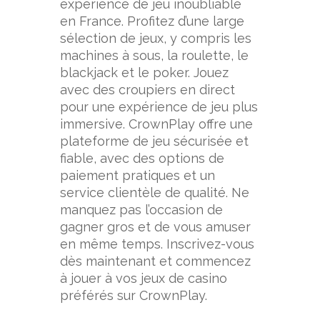
expérience de jeu inoubliable
en France. Profitez d’une large
sélection de jeux, y compris les
machines à sous, la roulette, le
blackjack et le poker. Jouez
avec des croupiers en direct
pour une expérience de jeu plus
immersive. CrownPlay offre une
plateforme de jeu sécurisée et
fiable, avec des options de
paiement pratiques et un
service clientèle de qualité. Ne
manquez pas l’occasion de
gagner gros et de vous amuser
en même temps. Inscrivez-vous
dès maintenant et commencez
à jouer à vos jeux de casino
préférés sur CrownPlay.