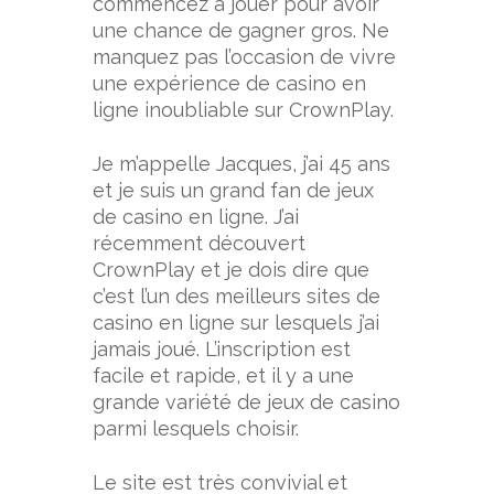
commencez à jouer pour avoir
une chance de gagner gros. Ne
manquez pas l’occasion de vivre
une expérience de casino en
ligne inoubliable sur CrownPlay.
Je m’appelle Jacques, j’ai 45 ans
et je suis un grand fan de jeux
de casino en ligne. J’ai
récemment découvert
CrownPlay et je dois dire que
c’est l’un des meilleurs sites de
casino en ligne sur lesquels j’ai
jamais joué. L’inscription est
facile et rapide, et il y a une
grande variété de jeux de casino
parmi lesquels choisir.
Le site est très convivial et