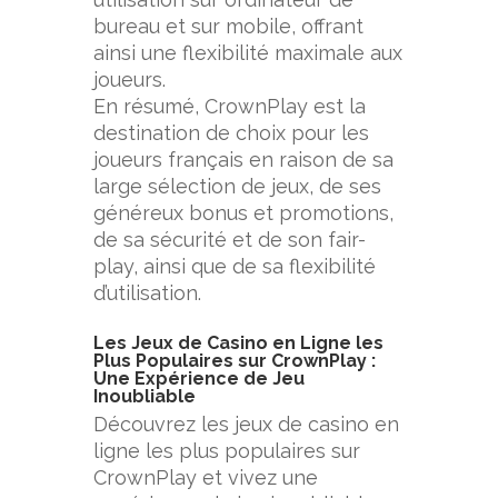
bureau et sur mobile, offrant
ainsi une flexibilité maximale aux
joueurs.
En résumé, CrownPlay est la
destination de choix pour les
joueurs français en raison de sa
large sélection de jeux, de ses
généreux bonus et promotions,
de sa sécurité et de son fair-
play, ainsi que de sa flexibilité
d’utilisation.
Les Jeux de Casino en Ligne les
Plus Populaires sur CrownPlay :
Une Expérience de Jeu
Inoubliable
Découvrez les jeux de casino en
ligne les plus populaires sur
CrownPlay et vivez une