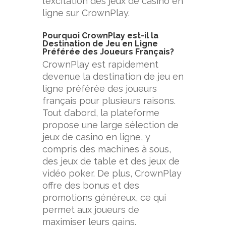
l’excitation des jeux de casino en
ligne sur CrownPlay.
Pourquoi CrownPlay est-il la
Destination de Jeu en Ligne
Préférée des Joueurs Français?
CrownPlay est rapidement
devenue la destination de jeu en
ligne préférée des joueurs
français pour plusieurs raisons.
Tout d’abord, la plateforme
propose une large sélection de
jeux de casino en ligne, y
compris des machines à sous,
des jeux de table et des jeux de
vidéo poker. De plus, CrownPlay
offre des bonus et des
promotions généreux, ce qui
permet aux joueurs de
maximiser leurs gains.