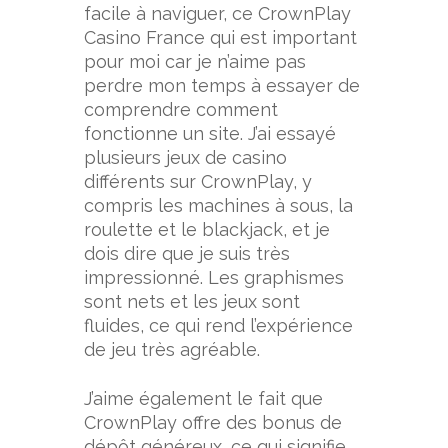
facile à naviguer, ce
CrownPlay
Casino France
qui est important
pour moi car je n’aime pas
perdre mon temps à essayer de
comprendre comment
fonctionne un site. J’ai essayé
plusieurs jeux de casino
différents sur CrownPlay, y
compris les machines à sous, la
roulette et le blackjack, et je
dois dire que je suis très
impressionné. Les graphismes
sont nets et les jeux sont
fluides, ce qui rend l’expérience
de jeu très agréable.
J’aime également le fait que
CrownPlay offre des bonus de
dépôt généreux, ce qui signifie