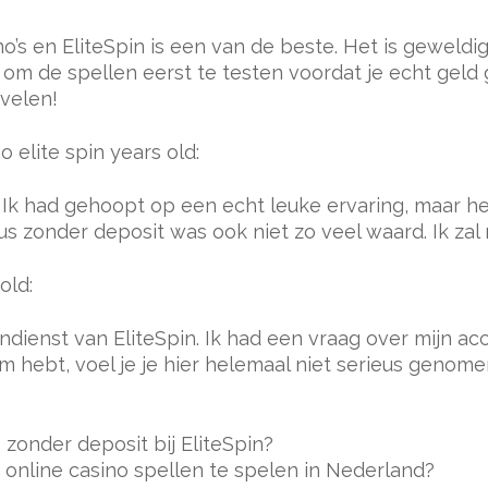
o’s en EliteSpin is een van de beste. Het is geweldig 
 om de spellen eerst te testen voordat je echt geld 
velen!
o elite spin
years old:
n. Ik had gehoopt op een echt leuke ervaring, maar h
s zonder deposit was ook niet zo veel waard. Ik zal 
old:
tendienst van EliteSpin. Ik had een vraag over mijn
hebt, voel je je hier helemaal niet serieus genomen. 
 zonder deposit bij EliteSpin?
m online casino spellen te spelen in Nederland?