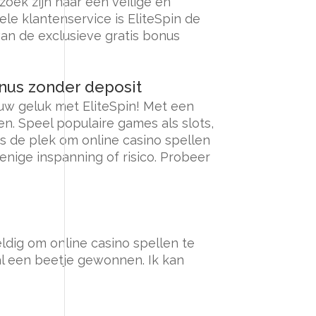
oek zijn naar een veilige en
le klantenservice is EliteSpin de
an de exclusieve gratis bonus
onus zonder deposit
uw geluk met EliteSpin! Met een
n. Speel populaire games als slots,
is de plek om online casino spellen
nige inspanning of risico. Probeer
eldig om online casino spellen te
al een beetje gewonnen. Ik kan