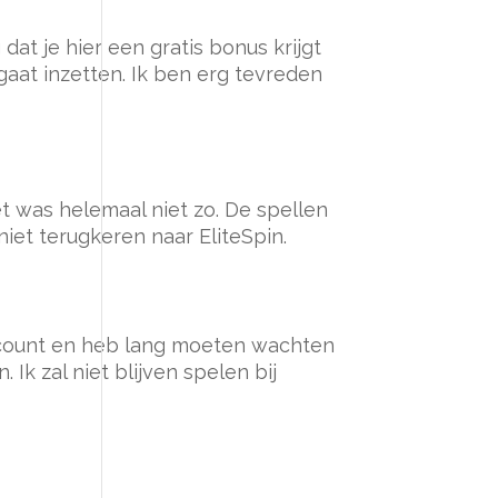
dat je hier een gratis bonus krijgt
gaat inzetten. Ik ben erg tevreden
et was helemaal niet zo. De spellen
niet terugkeren naar EliteSpin.
 account en heb lang moeten wachten
Ik zal niet blijven spelen bij