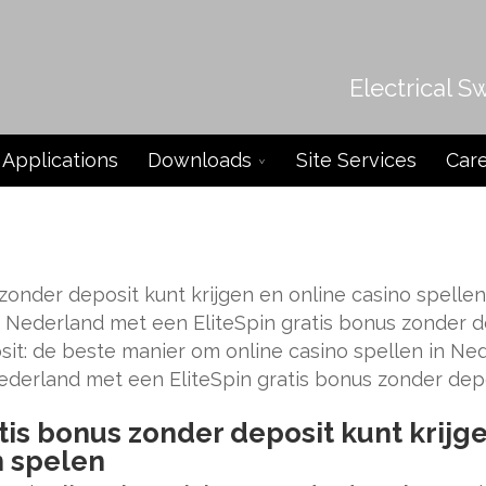
Electrical S
ratis bonus zonder deposit en speel 
Applications
Downloads
Site Services
Car
 zonder deposit kunt krijgen en online casino spelle
n Nederland met een EliteSpin gratis bonus zonder d
sit: de beste manier om online casino spellen in N
Nederland met een EliteSpin gratis bonus zonder dep
tis bonus zonder deposit kunt krijg
n spelen