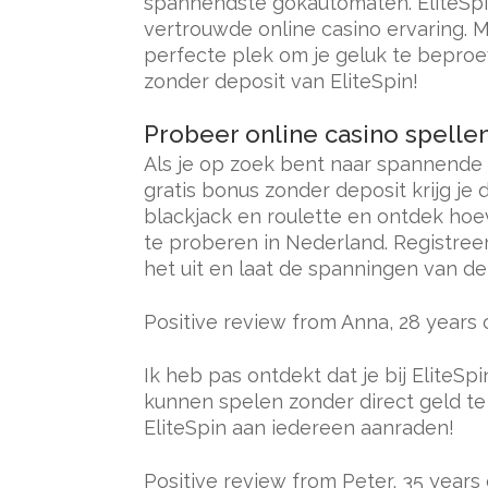
spannendste gokautomaten. EliteSpin
vertrouwde online casino ervaring. 
perfecte plek om je geluk te beproe
zonder deposit van EliteSpin!
Probeer online casino spelle
Als je op zoek bent naar spannende 
gratis bonus zonder deposit krijg je
blackjack en roulette en ontdek hoev
te proberen in Nederland. Registreer
het uit en laat de spanningen van de
Positive review from Anna, 28 years o
Ik heb pas ontdekt dat je bij EliteSp
kunnen spelen zonder direct geld te
EliteSpin aan iedereen aanraden!
Positive review from Peter, 35 years 