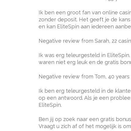
Ik ben een groot fan van online casin
zonder deposit. Het geeft je de kans
en kan EliteSpin aan iedereen aanbe
Negative review from Sarah, 22
casin
Ik was erg teleurgesteld in EliteSpi
waren niet erg leuk en de gratis bonu
Negative review from Tom, 40 years 
Ik ben erg teleurgesteld in de klan
op een antwoord. Als je een probleem 
EliteSpin.
Ben jij op zoek naar een gratis bonus
Vraagt u zich af of het mogelijk is o