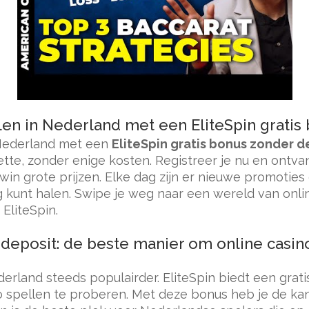
len in Nederland met een EliteSpin gratis
 Nederland met een
EliteSpin gratis bonus zonder d
ette, zonder enige kosten. Registreer je nu en ontvan
win grote prijzen. Elke dag zijn er nieuwe promotie
ing kunt halen. Swipe je weg naar een wereld van onl
EliteSpin.
 deposit: de beste manier om online casin
ederland steeds populairder. EliteSpin biedt een gra
o spellen te proberen. Met deze bonus heb je de kan