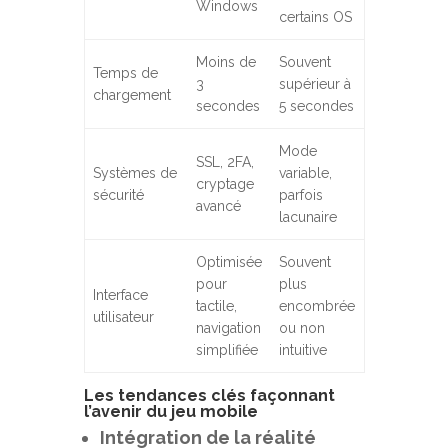
Windows
certains OS
Moins de
Souvent
Temps de
3
supérieur à
chargement
secondes
5 secondes
Mode
SSL, 2FA,
Systèmes de
variable,
cryptage
sécurité
parfois
avancé
lacunaire
Optimisée
Souvent
pour
plus
Interface
tactile,
encombrée
utilisateur
navigation
ou non
simplifiée
intuitive
Les tendances clés façonnant
l’avenir du jeu mobile
Intégration de la réalité