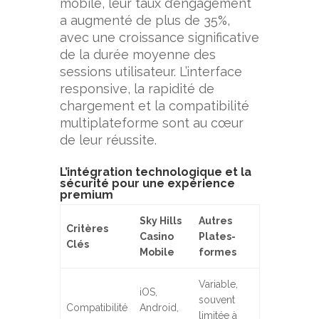
mobile, leur taux d’engagement
a augmenté de plus de 35%,
avec une croissance significative
de la durée moyenne des
sessions utilisateur. L’interface
responsive, la rapidité de
chargement et la compatibilité
multiplateforme sont au cœur
de leur réussite.
L’intégration technologique et la
sécurité pour une expérience
premium
Sky Hills
Autres
Critères
Casino
Plates-
Clés
Mobile
formes
Variable,
iOS,
souvent
Compatibilité
Android,
limitée à