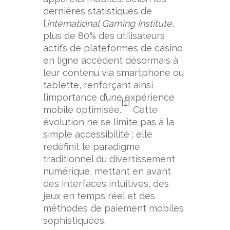
dernières statistiques de
l’
International Gaming Institute
,
plus de 80% des utilisateurs
actifs de plateformes de casino
en ligne accèdent désormais à
leur contenu via smartphone ou
tablette, renforçant ainsi
l’importance d’une expérience
[1]
mobile optimisée.
Cette
évolution ne se limite pas à la
simple accessibilité ; elle
redéfinit le paradigme
traditionnel du divertissement
numérique, mettant en avant
des interfaces intuitives, des
jeux en temps réel et des
méthodes de paiement mobiles
sophistiquées.