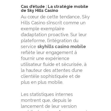
Cas d’étude : La stratégie mobile
de Sky Hills Casino
Au cœur de cette tendance,
Sky
Hills Casino
s’inscrit comme un
exemple exemplaire
d’adaptation proactive. Sur leur
plateforme, l’intégration du
service
skyhills casino mobile
reflète leur engagement à
fournir une expérience
utilisateur fluide et sécurisée, à
la hauteur des attentes d’une
clientèle sophistiquée et de
plus en plus mobile.
Les statistiques internes
montrent que, depuis le
lancement de leur version