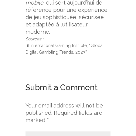
mobile
, qui sert aujourd’hui de
référence pour une expérience
de jeu sophistiquée, sécurisée
et adaptée à l’utilisateur
moderne.
Sources :
[1] International Gaming Institute, “Global
Digital Gambling Trends, 2023”.
Submit a Comment
Your email address will not be
published.
Required fields are
marked
*