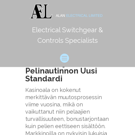
Electrical Switchgear &
Luotettavat Kasinot
Controls Specialists
Veroviranomaisten
Alla: Turvallisuus,
Bonukset ja
Pelinautinnon Uusi
Standardi
Kasinoala on kokenut
merkittävän muutosprosessin
viime vuosina, mikä on
vaikuttanut niin pelaajien
turvallisuuteen, bonustarjontaan
kuin pelien eettiseen sisältöön.
Markkinoilla on nykyisin lukuisia