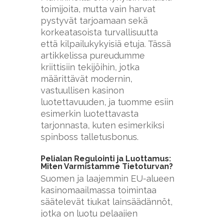
toimijoita, mutta vain harvat
pystyvät tarjoamaan sekä
korkeatasoista turvallisuutta
että kilpailukykyisiä etuja. Tässä
artikkelissa pureudumme
kriittisiin tekijöihin, jotka
määrittävät modernin,
vastuullisen kasinon
luotettavuuden, ja tuomme esiin
esimerkin luotettavasta
tarjonnasta, kuten esimerkiksi
spinboss talletusbonus
.
Pelialan Regulointi ja Luottamus:
Miten Varmistamme Tietoturvan?
Suomen ja laajemmin EU-alueen
kasinomaailmassa toimintaa
säätelevät tiukat lainsäädännöt,
jotka on luotu pelaajien