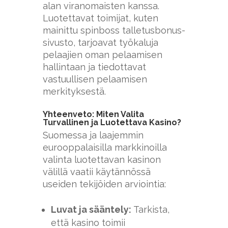
alan viranomaisten kanssa.
Luotettavat toimijat, kuten
mainittu spinboss talletusbonus-
sivusto, tarjoavat työkaluja
pelaajien oman pelaamisen
hallintaan ja tiedottavat
vastuullisen pelaamisen
merkityksestä.
Yhteenveto: Miten Valita
Turvallinen ja Luotettava Kasino?
Suomessa ja laajemmin
eurooppalaisilla markkinoilla
valinta luotettavan kasinon
välillä vaatii käytännössä
useiden tekijöiden arviointia:
Luvat ja sääntely:
Tarkista,
että kasino toimii