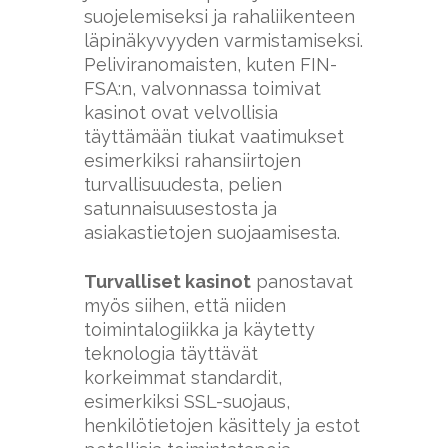
suojelemiseksi ja rahaliikenteen
läpinäkyvyyden varmistamiseksi.
Peliviranomaisten, kuten FIN-
FSA:n, valvonnassa toimivat
kasinot ovat velvollisia
täyttämään tiukat vaatimukset
esimerkiksi rahansiirtojen
turvallisuudesta, pelien
satunnaisuusestosta ja
asiakastietojen suojaamisesta.
Turvalliset kasinot
panostavat
myös siihen, että niiden
toimintalogiikka ja käytetty
teknologia täyttävät
korkeimmat standardit,
esimerkiksi SSL-suojaus,
henkilötietojen käsittely ja estot