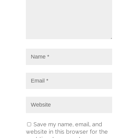
Save my name, email, and
website in this browser for the