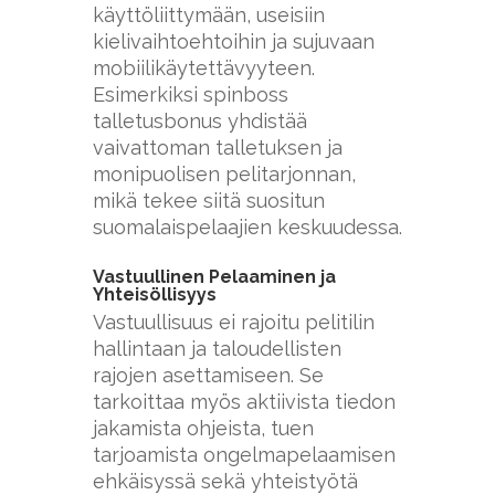
käyttöliittymään, useisiin
kielivaihtoehtoihin ja sujuvaan
mobiilikäytettävyyteen.
Esimerkiksi spinboss
talletusbonus yhdistää
vaivattoman talletuksen ja
monipuolisen pelitarjonnan,
mikä tekee siitä suositun
suomalaispelaajien keskuudessa.
Vastuullinen Pelaaminen ja
Yhteisöllisyys
Vastuullisuus ei rajoitu pelitilin
hallintaan ja taloudellisten
rajojen asettamiseen. Se
tarkoittaa myös aktiivista tiedon
jakamista ohjeista, tuen
tarjoamista ongelmapelaamisen
ehkäisyssä sekä yhteistyötä