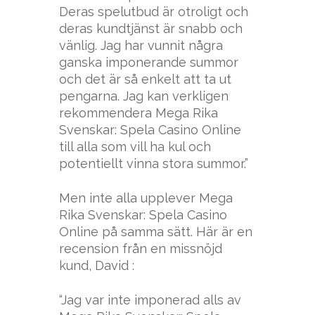
Deras spelutbud är otroligt och
deras kundtjänst är snabb och
vänlig. Jag har vunnit några
ganska imponerande summor
och det är så enkelt att ta ut
pengarna. Jag kan verkligen
rekommendera Mega Rika
Svenskar: Spela Casino Online
till alla som vill ha kul och
potentiellt vinna stora summor.”
Men inte alla upplever Mega
Rika Svenskar: Spela Casino
Online på samma sätt. Här är en
recension från en missnöjd
kund, David :
“Jag var inte imponerad alls av