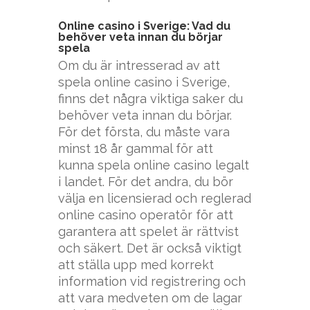
Online casino i Sverige: Vad du
behöver veta innan du börjar
spela
Om du är intresserad av att
spela online casino i Sverige,
finns det några viktiga saker du
behöver veta innan du börjar.
För det första, du måste vara
minst 18 år gammal för att
kunna spela online casino legalt
i landet. För det andra, du bör
välja en licensierad och reglerad
online casino operatör för att
garantera att spelet är rättvist
och säkert. Det är också viktigt
att ställa upp med korrekt
information vid registrering och
att vara medveten om de lagar