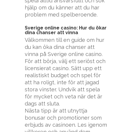
spela alltid ansvarsfullt och sök
hjälp om du känner att du har
problem med spelberoende.
Sverige online casino: Hur du ökar
dina chanser att vinna
Välkommen till en guide om hur
du kan öka dina chanser att
vinna på Sverige online casino.
För att börja, välj ett seriöst och
licensierat casino. Sätt upp ett
realistiskt budget och spel för
att ha roligt, inte för att jagad
stora vinster. Undvik att spela
för mycket och veta när det är
dags att sluta.
Nästa tipp är att utnyttja
bonusar och promotioner som
erbjuds av casinoen. Les igenom
villkoren och använd dem