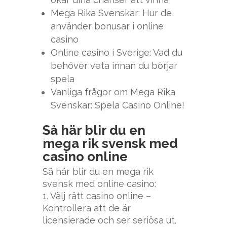
Mega Rika Svenskar: Hur de
använder bonusar i online
casino
Online casino i Sverige: Vad du
behöver veta innan du börjar
spela
Vanliga frågor om Mega Rika
Svenskar: Spela Casino Online!
Så här blir du en
mega rik svensk med
casino online
Så här blir du en mega rik
svensk med online casino:
1. Välj rätt casino online –
Kontrollera att de är
licensierade och ser seriösa ut.