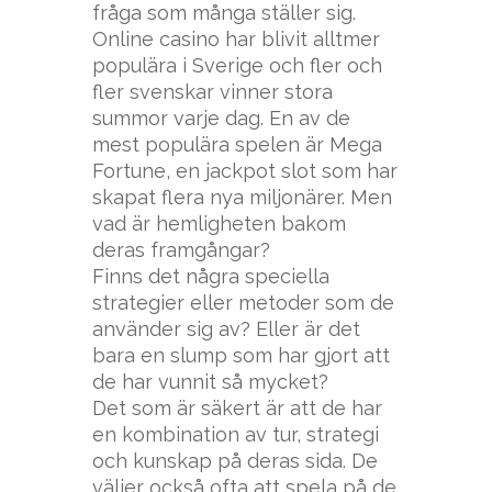
fråga som många ställer sig.
Online casino har blivit alltmer
populära i Sverige och fler och
fler svenskar vinner stora
summor varje dag. En av de
mest populära spelen är Mega
Fortune, en jackpot slot som har
skapat flera nya miljonärer. Men
vad är hemligheten bakom
deras framgångar?
Finns det några speciella
strategier eller metoder som de
använder sig av? Eller är det
bara en slump som har gjort att
de har vunnit så mycket?
Det som är säkert är att de har
en kombination av tur, strategi
och kunskap på deras sida. De
väljer också ofta att spela på de