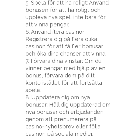
5. Spela för att ha roligt: Använd
bonusen för att ha roligt och
uppleva nya spel, inte bara för
att vinna pengar.
6. Använd flera casinon:
Registrera dig på flera olika
casinon för att få fler bonusar
och öka dina chanser att vinna.
7. Förvara dina vinstar: Om du
vinner pengar med hjälp av en
bonus, förvara dem på ditt
konto istället för att fortsätta
spela.
8. Uppdatera dig om nya
bonusar: Håll dig uppdaterad om
nya bonusar och erbjudanden
genom att prenumerera på
casino-nyhetsbrev eller följa
casinon på sociala medier.