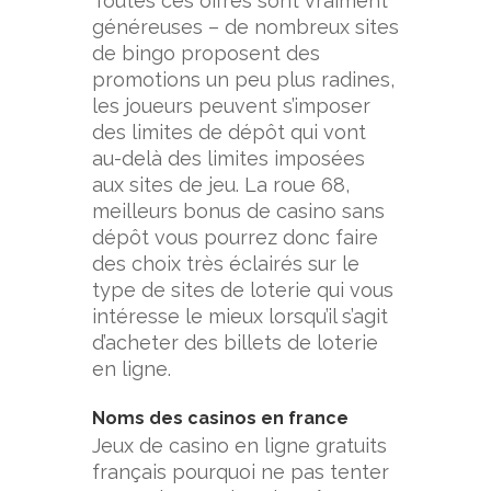
Toutes ces offres sont vraiment
généreuses – de nombreux sites
de bingo proposent des
promotions un peu plus radines,
les joueurs peuvent s’imposer
des limites de dépôt qui vont
au-delà des limites imposées
aux sites de jeu. La roue 68,
meilleurs bonus de casino sans
dépôt vous pourrez donc faire
des choix très éclairés sur le
type de sites de loterie qui vous
intéresse le mieux lorsqu’il s’agit
d’acheter des billets de loterie
en ligne.
Noms des casinos en france
Jeux de casino en ligne gratuits
français pourquoi ne pas tenter