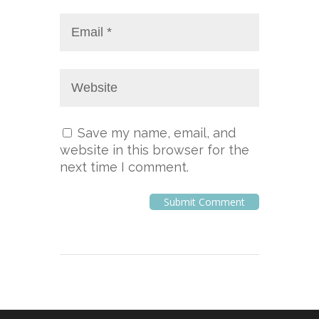
Save my name, email, and
website in this browser for the
next time I comment.