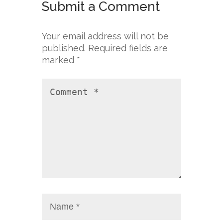
Submit a Comment
Your email address will not be
published.
Required fields are
marked
*