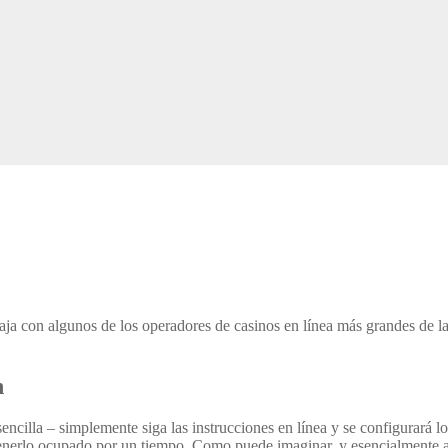
baja con algunos de los operadores de casinos en línea más grandes de la
h
sencilla – simplemente siga las instrucciones en línea y se configurará l
ntenerlo ocupado por un tiempo. Como puede imaginar, y esencialmente a