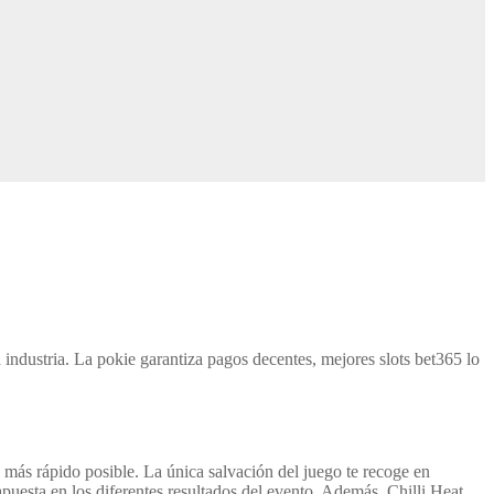
 industria. La pokie garantiza pagos decentes, mejores slots bet365 lo
o más rápido posible. La única salvación del juego te recoge en
puesta en los diferentes resultados del evento. Además, Chilli Heat