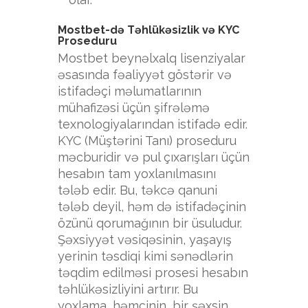
Mostbet-də Təhlükəsizlik və KYC
Proseduru
Mostbet beynəlxalq lisenziyalar
əsasında fəaliyyət göstərir və
istifadəçi məlumatlarının
mühafizəsi üçün şifrələmə
texnologiyalarından istifadə edir.
KYC (Müştərini Tanı) proseduru
məcburidir və pul çıxarışları üçün
hesabın tam yoxlanılmasını
tələb edir. Bu, təkcə qanuni
tələb deyil, həm də istifadəçinin
özünü qorumağının bir üsuludur.
Şəxsiyyət vəsiqəsinin, yaşayış
yerinin təsdiqi kimi sənədlərin
təqdim edilməsi prosesi hesabın
təhlükəsizliyini artırır. Bu
yoxlama, həmçinin, bir şəxsin