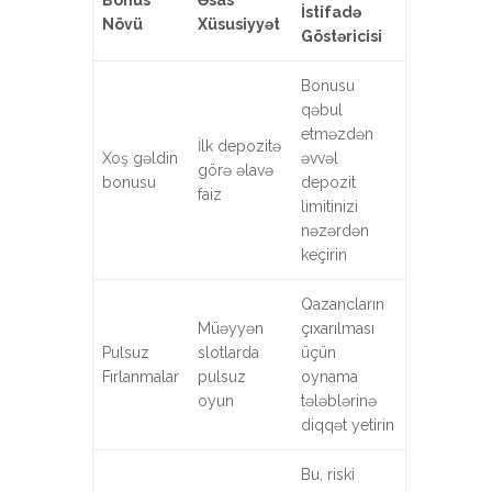
Bonus
Əsas
İstifadə
Növü
Xüsusiyyət
Göstəricisi
Bonusu
qəbul
etməzdən
İlk depozitə
Xoş gəldin
əvvəl
görə əlavə
bonusu
depozit
faiz
limitinizi
nəzərdən
keçirin
Qazancların
Müəyyən
çıxarılması
Pulsuz
slotlarda
üçün
Fırlanmalar
pulsuz
oynama
oyun
tələblərinə
diqqət yetirin
Bu, riski