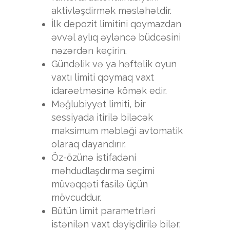
aktivləşdirmək məsləhətdir.
İlk depozit limitini qoymazdan
əvvəl aylıq əyləncə büdcəsini
nəzərdən keçirin.
Gündəlik və ya həftəlik oyun
vaxtı limiti qoymaq vaxt
idarəetməsinə kömək edir.
Məğlubiyyət limiti, bir
sessiyada itirilə biləcək
maksimum məbləği avtomatik
olaraq dayandırır.
Öz-özünə istifadəni
məhdudlaşdırma seçimi
müvəqqəti fasilə üçün
mövcuddur.
Bütün limit parametrləri
istənilən vaxt dəyişdirilə bilər,