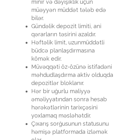
minir və dəyişiklik üçün
müəyyən müddət tələb edə
bilər.
Gündəlik depozit limiti, ani
qərarların təsirini azaldır.
Həftəlik limit, uzunmüddətli
büdcə planlaşdırmasına
kömək edir.
Müvəqqəti öz-özünə istifadəni
məhdudlaşdırma aktiv olduqda
depozitlər bloklanır.
Hər bir uğurlu maliyyə
əməliyyatından sonra hesab
hərəkətlərinin tarixçəsini
yoxlamaq məsləhətdir.
Çıxarış sorğusunun statusunu
həmişə platformada izləmək
olar.