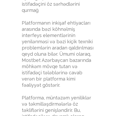
istifadəçini öz sərhədlərini
qurmağ
Platformanın inkişaf ehtiyacları
arasında bəzi köhnəlmiş
interfeys elementlərinin
yenilənməsi və bəzi kiçik texniki
problemlərin aradan qaldırılması
qeyd oluna bilər. Ümumi olaraq,
Mostbet Azərbaycan bazarında
möhkəm mövqe tutan və
istifadəçi tələblərinə cavab
verən bir platforma kimi
fəaliyyət göstərir.
Platforma, müntəzəm yeniliklər
və təkmilləşdirmələrlə öz
təkliflərini genişləndirir. Bu,