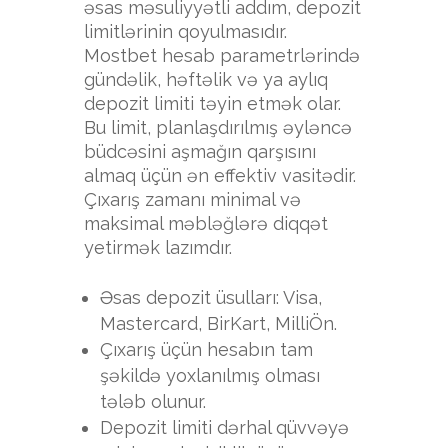
əsas məsuliyyətli addım, depozit
limitlərinin qoyulmasıdır.
Mostbet hesab parametrlərində
gündəlik, həftəlik və ya aylıq
depozit limiti təyin etmək olar.
Bu limit, planlaşdırılmış əyləncə
büdcəsini aşmağın qarşısını
almaq üçün ən effektiv vasitədir.
Çıxarış zamanı minimal və
maksimal məbləğlərə diqqət
yetirmək lazımdır.
Əsas depozit üsulları: Visa,
Mastercard, BirKart, MilliÖn.
Çıxarış üçün hesabın tam
şəkildə yoxlanılmış olması
tələb olunur.
Depozit limiti dərhal qüvvəyə