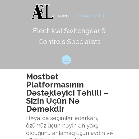
Electrical Switchgear &
Mostbet Baxışı –
Controls Specialists
Platformanı Dərindən
Anlamaq
Mostbet
Platformasının
Dəstəkləyici Təhlili –
Sizin Üçün Nə
Deməkdir
Həyatda seçimlər edərkən,
özümüz üçün nəyin ən yaxşı
olduğunu anlamaq üçün aydın və