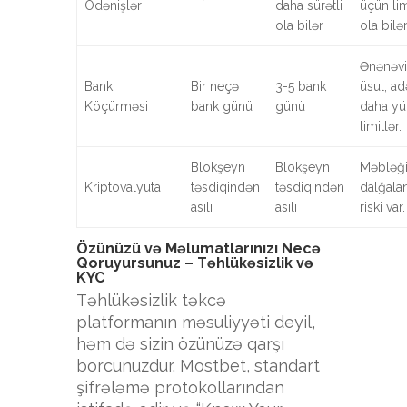
Ödənişlər
daha sürətli
üçün lim
ola bilər
ola bilər
Ənənəv
Bank
Bir neçə
3-5 bank
üsul, a
Köçürməsi
bank günü
günü
daha yü
limitlər.
Blokşeyn
Blokşeyn
Məbləğ
Kriptovalyuta
təsdiqindən
təsdiqindən
dalğala
asılı
asılı
riski var.
Özünüzü və Məlumatlarınızı Necə
Qoruyursunuz – Təhlükəsizlik və
KYC
Təhlükəsizlik təkcə
platformanın məsuliyyəti deyil,
həm də sizin özünüzə qarşı
borcunuzdur. Mostbet, standart
şifrələmə protokollarından