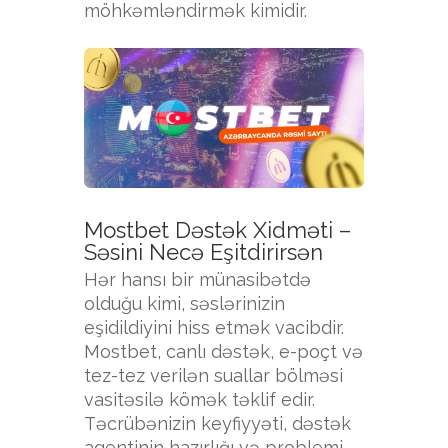
möhkəmləndirmək kimidir.
Mostbet Dəstək Xidməti –
Səsini Necə Eşitdirirsən
Hər hansı bir münasibətdə
olduğu kimi, səslərinizin
eşidildiyini hiss etmək vacibdir.
Mostbet, canlı dəstək, e-poçt və
tez-tez verilən suallar bölməsi
vasitəsilə kömək təklif edir.
Təcrübənizin keyfiyyəti, dəstək
agentinin hazırlığı və problemi