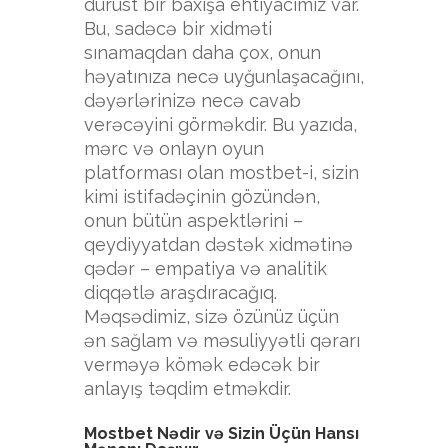
dürüst bir baxışa ehtiyacımız var.
Bu, sadəcə bir xidməti
sınamaqdan daha çox, onun
həyatınıza necə uyğunlaşacağını,
dəyərlərinizə necə cavab
verəcəyini görməkdir. Bu yazıda,
mərc və onlayn oyun
platforması olan
mostbet
-i, sizin
kimi istifadəçinin gözündən,
onun bütün aspektlərini –
qeydiyyatdan dəstək xidmətinə
qədər – empatiya və analitik
diqqətlə araşdıracağıq.
Məqsədimiz, sizə özünüz üçün
ən sağlam və məsuliyyətli qərarı
verməyə kömək edəcək bir
anlayış təqdim etməkdir.
Mostbet Nədir və Sizin Üçün Hansı