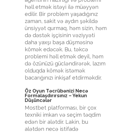
həll etmək istəyi ilə müəyyən
edilir. Bir problem yaşadığınız
zaman, sakit və aydın şəkildə
ünsiyyət qurmaq, həm sizin, həm
də dəstək işçisinin vəziyyəti
daha yaxşı başa düşməsinə
kömək edəcək. Bu, təkcə
problemi həll etmək deyil, həm
də özünüzü gücləndirərək, lazım
olduqda kömək istəmək
bacarığınızı inkişaf etdirməkdir.
Öz Oyun Təcrübənizi Necə
Formalaşdırırsınız – Yekun
Düşüncələr
Mostbet platforması, bir çox
texniki imkan və seçim təqdim
edən bir alətdir. Lakin, bu
alətdən necə istifadə