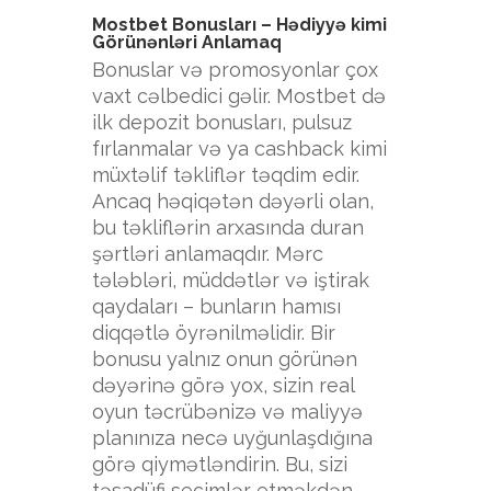
Mostbet Bonusları – Hədiyyə kimi
Görünənləri Anlamaq
Bonuslar və promosyonlar çox
vaxt cəlbedici gəlir. Mostbet də
ilk depozit bonusları, pulsuz
fırlanmalar və ya cashback kimi
müxtəlif təkliflər təqdim edir.
Ancaq həqiqətən dəyərli olan,
bu təkliflərin arxasında duran
şərtləri anlamaqdır. Mərc
tələbləri, müddətlər və iştirak
qaydaları – bunların hamısı
diqqətlə öyrənilməlidir. Bir
bonusu yalnız onun görünən
dəyərinə görə yox, sizin real
oyun təcrübənizə və maliyyə
planınıza necə uyğunlaşdığına
görə qiymətləndirin. Bu, sizi
təsadüfi seçimlər etməkdən