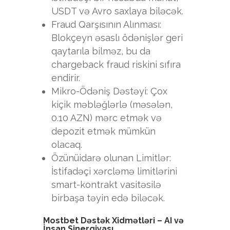
USDT və Avro saxlaya biləcək.
Fraud Qarşısının Alınması:
Blokçeyn əsaslı ödənişlər geri
qaytarıla bilməz, bu da
chargeback fraud riskini sıfıra
endirir.
Mikro-Ödəniş Dəstəyi: Çox
kiçik məbləğlərlə (məsələn,
0.10 AZN) mərc etmək və
depozit etmək mümkün
olacaq.
Özünüidarə olunan Limitlər:
İstifadəçi xərcləmə limitlərini
smart-kontrakt vasitəsilə
birbaşa təyin edə biləcək.
Mostbet Dəstək Xidmətləri – AI və
İnsan Sinergiyası