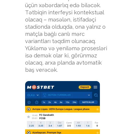
üçün xəbərdarlıq edə biləcək.
Tətbiqin interfeysi kontekstual
olacaq – məsələn, istifadəçi
stadionda olduqda, ona yalnız o
matçla bağlı canlı mərc
variantları təqdim olunacaq.
Yükləmə və yeniləmə prosesləri
isə demək olar ki, görünməz
olacaq, arxa planda avtomatik
baş verəcək.