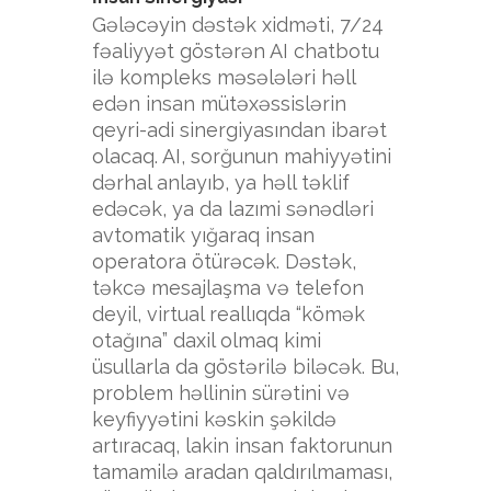
Gələcəyin dəstək xidməti, 7/24
fəaliyyət göstərən AI chatbotu
ilə kompleks məsələləri həll
edən insan mütəxəssislərin
qeyri-adi sinergiyasından ibarət
olacaq. AI, sorğunun mahiyyətini
dərhal anlayıb, ya həll təklif
edəcək, ya da lazımi sənədləri
avtomatik yığaraq insan
operatora ötürəcək. Dəstək,
təkcə mesajlaşma və telefon
deyil, virtual reallıqda “kömək
otağına” daxil olmaq kimi
üsullarla da göstərilə biləcək. Bu,
problem həllinin sürətini və
keyfiyyətini kəskin şəkildə
artıracaq, lakin insan faktorunun
tamamilə aradan qaldırılmaması,