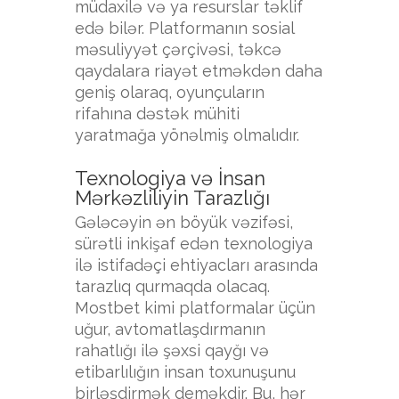
müdaxilə və ya resurslar təklif
edə bilər. Platformanın sosial
məsuliyyət çərçivəsi, təkcə
qaydalara riayət etməkdən daha
geniş olaraq, oyunçuların
rifahına dəstək mühiti
yaratmağa yönəlmiş olmalıdır.
Texnologiya və İnsan
Mərkəzliliyin Tarazlığı
Gələcəyin ən böyük vəzifəsi,
sürətli inkişaf edən texnologiya
ilə istifadəçi ehtiyacları arasında
tarazlıq qurmaqda olacaq.
Mostbet kimi platformalar üçün
uğur, avtomatlaşdırmanın
rahatlığı ilə şəxsi qayğı və
etibarlılığın insan toxunuşunu
birləşdirmək deməkdir. Bu, hər