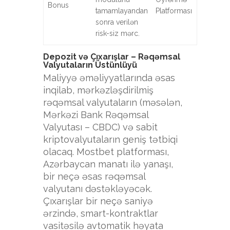
Bonus
tamamlayandan
Platforması
sonra verilən
risk-siz mərc.
Depozit və Çıxarışlar – Rəqəmsal
Valyutaların Üstünlüyü
Maliyyə əməliyyatlarında əsas
inqilab, mərkəzləşdirilmiş
rəqəmsal valyutaların (məsələn,
Mərkəzi Bank Rəqəmsal
Valyutası – CBDC) və sabit
kriptovalyutaların geniş tətbiqi
olacaq. Mostbet platforması,
Azərbaycan manatı ilə yanaşı,
bir neçə əsas rəqəmsal
valyutanı dəstəkləyəcək.
Çıxarışlar bir neçə saniyə
ərzində, smart-kontraktlar
vasitəsilə avtomatik həyata