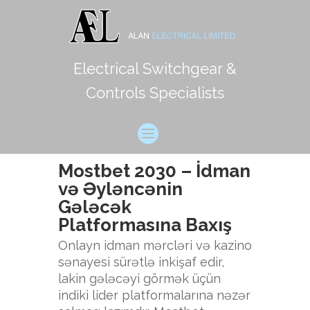
Electrical Switchgear &
Mostbet Baxışı:
Controls Specialists
Platformanın Gələcək
Vizyonu
Mostbet 2030 – İdman
və Əyləncənin
Gələcək
Platformasına Baxış
Onlayn idman mərcləri və kazino
sənayesi sürətlə inkişaf edir,
lakin gələcəyi görmək üçün
indiki lider platformalarına nəzər