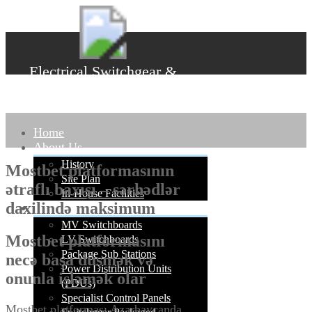
Electrical Switchgear &
Controls Specialists
Home
About Us
History
Mostbet platformasının
Site Plan
ətraflı baxışı – sərhədlər
In-House Facilities
daxilində maksimum
Products
MV Switchboards
Mostbet platformasını
LV Switchboards
Package Sub Stations
necə başa düşmək və
Power Distribution Units
onunla işləmək olar
(PDUs)
Specialist Control Panels
Mostbet platforması Azərbaycanda