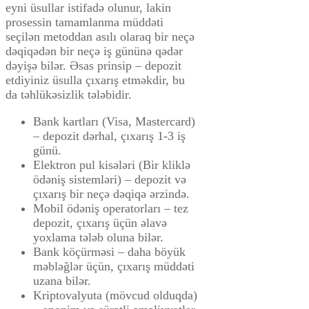
eyni üsullar istifadə olunur, lakin
prosessin tamamlanma müddəti
seçilən metoddan asılı olaraq bir neçə
dəqiqədən bir neçə iş gününə qədər
dəyişə bilər. Əsas prinsip – depozit
etdiyiniz üsulla çıxarış etməkdir, bu
da təhlükəsizlik tələbidir.
Bank kartları (Visa, Mastercard)
– depozit dərhal, çıxarış 1-3 iş
günü.
Elektron pul kisələri (Bir kliklə
ödəniş sistemləri) – depozit və
çıxarış bir neçə dəqiqə ərzində.
Mobil ödəniş operatorları – tez
depozit, çıxarış üçün əlavə
yoxlama tələb oluna bilər.
Bank köçürməsi – daha böyük
məbləğlər üçün, çıxarış müddəti
uzana bilər.
Kriptovalyuta (mövcud olduqda)