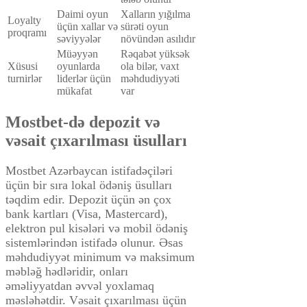
Daimi oyun
Xalların yığılma
Loyalty
üçün xallar və
sürəti oyun
proqramı
səviyyələr
növündən asılıdır
Müəyyən
Rəqabət yüksək
Xüsusi
oyunlarda
ola bilər, vaxt
turnirlər
liderlər üçün
məhdudiyyəti
mükafat
var
Mostbet-də depozit və
vəsait çıxarılması üsulları
Mostbet Azərbaycan istifadəçiləri
üçün bir sıra lokal ödəniş üsulları
təqdim edir. Depozit üçün ən çox
bank kartları (Visa, Mastercard),
elektron pul kisələri və mobil ödəniş
sistemlərindən istifadə olunur. Əsas
məhdudiyyət minimum və maksimum
məbləğ hədləridir, onları
əməliyyatdan əvvəl yoxlamaq
məsləhətdir. Vəsait çıxarılması üçün