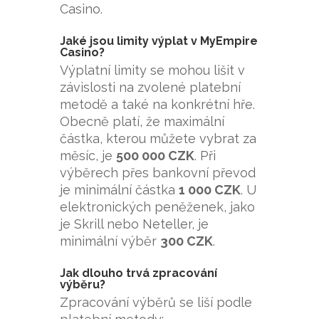
Casino.
Jaké jsou limity výplat v MyEmpire
Casino?
Výplatní limity se mohou lišit v
závislosti na zvolené platební
metodě a také na konkrétní hře.
Obecně platí, že maximální
částka, kterou můžete vybrat za
měsíc, je
500 000 CZK
. Při
výběrech přes bankovní převod
je minimální částka
1 000 CZK
. U
elektronických peněženek, jako
je Skrill nebo Neteller, je
minimální výběr
300 CZK
.
Jak dlouho trvá zpracování
výběru?
Zpracování výběrů se liší podle