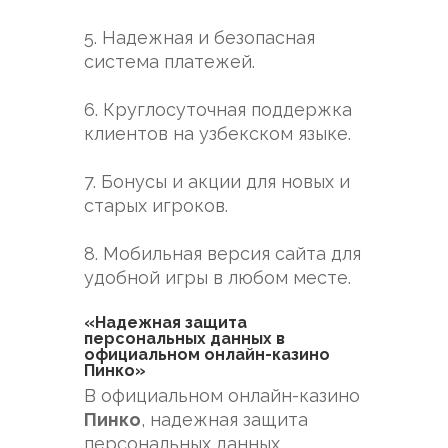
5. Надежная и безопасная
система платежей.
6. Круглосуточная поддержка
клиентов на узбекском языке.
7. Бонусы и акции для новых и
старых игроков.
8. Мобильная версия сайта для
удобной игры в любом месте.
«Надежная защита
персональных данных в
официальном онлайн-казино
Пинко»
В официальном онлайн-казино
Пинко
, надежная защита
персональных данных