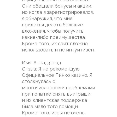
Они обещали бонусы и акции,
но когда я зарегистрировался,
я обнаружил, что мне
придется делать большие
вложения, чтобы получить
какие-либо преимущества.
Кроме того, их сайт сложно
использовать и не интуитивен.
Имя: Анна, 31 год.
Отзыв: Я не рекомендую
Официальное Пинко казино. Я
столкнулась с
многочисленными проблемами
при попытке снять выигрыши,
и их клиентская поддержка
была мало того помощи.
Кроме того, игры не очень