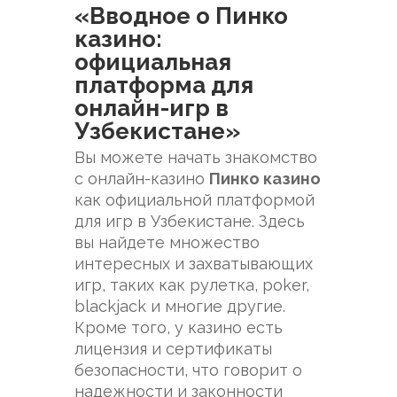
«Вводное о Пинко
казино:
официальная
платформа для
онлайн-игр в
Узбекистане»
Вы можете начать знакомство
с онлайн-казино
Пинко казино
как официальной платформой
для игр в Узбекистане. Здесь
вы найдете множество
интересных и захватывающих
игр, таких как рулетка, poker,
blackjack и многие другие.
Кроме того, у казино есть
лицензия и сертификаты
безопасности, что говорит о
надежности и законности