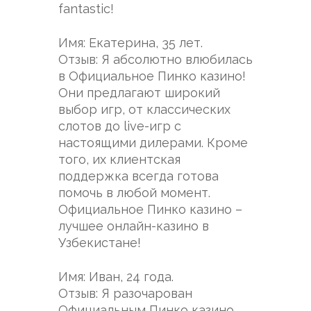
fantastic!
Имя: Екатерина, 35 лет.
Отзыв: Я абсолютно влюбилась
в Официальное Пинко казино!
Они предлагают широкий
выбор игр, от классических
слотов до live-игр с
настоящими дилерами. Кроме
того, их клиентская
поддержка всегда готова
помочь в любой момент.
Официальное Пинко казино –
лучшее онлайн-казино в
Узбекистане!
Имя: Иван, 24 года.
Отзыв: Я разочарован
Официальным Пинко казино.