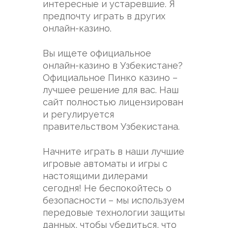
интересные и устаревшие. Я
предпочту играть в других
онлайн-казино.
Вы ищете официальное
онлайн-казино в Узбекистане?
Официальное Пинко казино –
лучшее решение для вас. Наш
сайт полностью лицензирован
и регулируется
правительством Узбекистана.
Начните играть в наши лучшие
игровые автоматы и игры с
настоящими дилерами
сегодня! Не беспокойтесь о
безопасности – мы используем
передовые технологии защиты
данных, чтобы убедиться, что