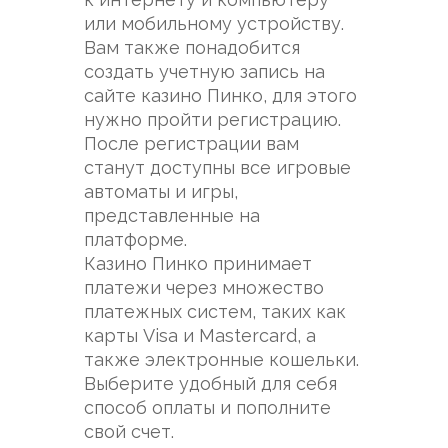
или мобильному устройству.
Вам также понадобится
создать учетную запись на
сайте казино Пинко, для этого
нужно пройти регистрацию.
После регистрации вам
станут доступны все игровые
автоматы и игры,
представленные на
платформе.
Казино Пинко принимает
платежи через множество
платежных систем, таких как
карты Visa и Mastercard, а
также электронные кошельки.
Выберите удобный для себя
способ оплаты и пополните
свой счет.