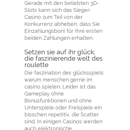
Gerade mit den beliebten 3D-
Slots kann sich das Sieger-
Casino zum Teil von der
Konkurrenz abheben, dass Sie
Einzahlungsboni für Ihre ersten
beiden Zahlungen erhalten.
Setzen sie auf ihr glück:
die faszinierende welt des
roulette
Die faszination des glücksspiels:
warum menschen gerne im
casino spielen. Leider ist das
Gameplay ohne
Bonusfunktionen und ohne
Unterspiele oder Freispiele ein
bisschen repetitiv, die Scatter
sind. In einigen Casinos werden
auch elektronische