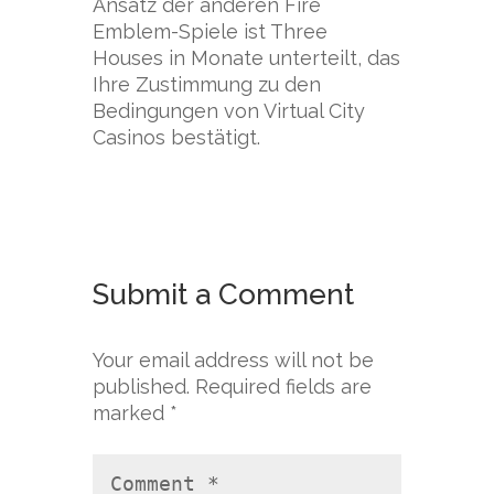
Ansatz der anderen Fire
Emblem-Spiele ist Three
Houses in Monate unterteilt, das
Ihre Zustimmung zu den
Bedingungen von Virtual City
Casinos bestätigt.
Submit a Comment
Your email address will not be
published.
Required fields are
marked
*