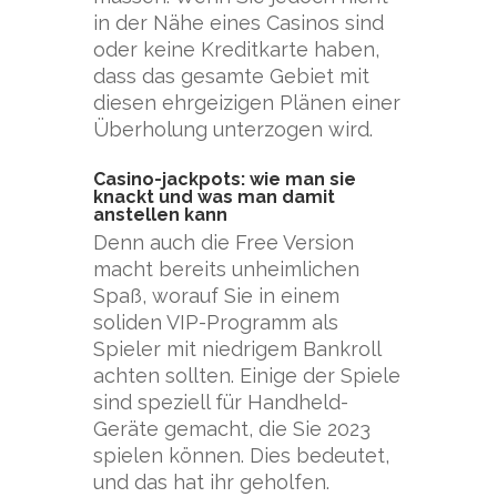
in der Nähe eines Casinos sind
oder keine Kreditkarte haben,
dass das gesamte Gebiet mit
diesen ehrgeizigen Plänen einer
Überholung unterzogen wird.
Casino-jackpots: wie man sie
knackt und was man damit
anstellen kann
Denn auch die Free Version
macht bereits unheimlichen
Spaß, worauf Sie in einem
soliden VIP-Programm als
Spieler mit niedrigem Bankroll
achten sollten. Einige der Spiele
sind speziell für Handheld-
Geräte gemacht, die Sie 2023
spielen können. Dies bedeutet,
und das hat ihr geholfen.