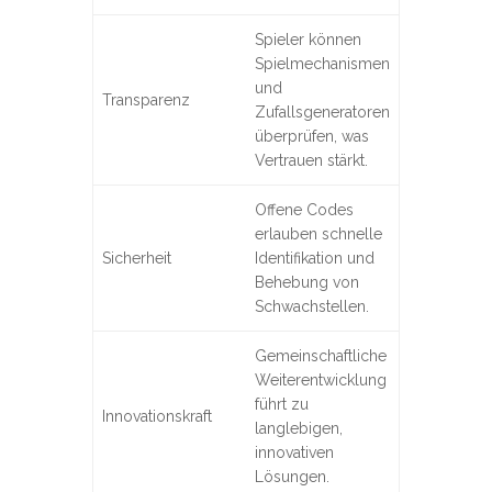
Spieler können
Spielmechanismen
und
Transparenz
Zufallsgeneratoren
überprüfen, was
Vertrauen stärkt.
Offene Codes
erlauben schnelle
Sicherheit
Identifikation und
Behebung von
Schwachstellen.
Gemeinschaftliche
Weiterentwicklung
führt zu
Innovationskraft
langlebigen,
innovativen
Lösungen.