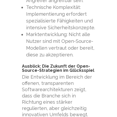
Angreifer angreifbar sein.
Technische Komplexität:
Implementierung erfordert
spezialisierte Fähigkeiten und
intensive Sicherheitskonzepte.
Marktentwicklung:
Nicht alle
Nutzer sind mit Open-Source-
Modellen vertraut oder bereit,
diese zu akzeptieren.
Ausblick: Die Zukunft der Open-
Source-Strategien im Glücksspiel
Die Entwicklung im Bereich der
offenen, transparenten
Softwarearchitekturen zeigt,
dass die Branche sich in
Richtung eines stärker
regulierten, aber gleichzeitig
innovativen Umfelds bewegt.