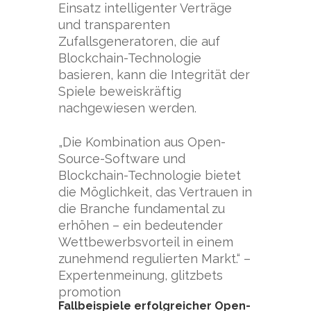
Einsatz intelligenter Verträge
und transparenten
Zufallsgeneratoren, die auf
Blockchain-Technologie
basieren, kann die Integrität der
Spiele beweiskräftig
nachgewiesen werden.
„Die Kombination aus Open-
Source-Software und
Blockchain-Technologie bietet
die Möglichkeit, das Vertrauen in
die Branche fundamental zu
erhöhen – ein bedeutender
Wettbewerbsvorteil in einem
zunehmend regulierten Markt.“ –
Expertenmeinung,
glitzbets
promotion
Fallbeispiele erfolgreicher Open-