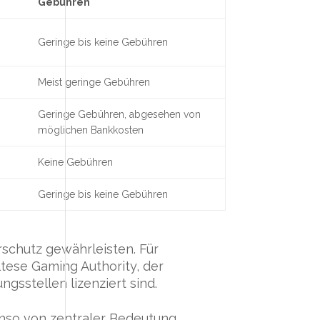
Gebühren
Geringe bis keine Gebühren
Meist geringe Gebühren
Geringe Gebühren, abgesehen von
möglichen Bankkosten
Keine Gebühren
Geringe bis keine Gebühren
rschutz gewährleisten. Für
ltese Gaming Authority, der
gsstellen lizenziert sind.
nso von zentraler Bedeutung.