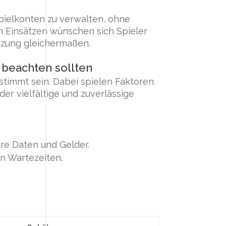
pielkonten zu verwalten, ohne
n Einsätzen wünschen sich Spieler
tzung gleichermaßen.
 beachten sollten
stimmt sein. Dabei spielen Faktoren
der vielfältige und zuverlässige
re Daten und Gelder.
n Wartezeiten.