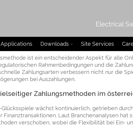
Electrical S
oden bei Online Casinos: Ein Leitf
Applications
Downloads
Site Services
Car
gsmethode ist ein entscheidender Aspekt für alle On
e regulatorischen Rahmenbedingungen und die Zahlu
nd schnelle Zahlungsarten verbessern nicht nur die S
zögerungen bei Auszahlungen.
ielseitiger Zahlungsmethoden im österrei
e-Glücksspiele wächst kontinuierlich, getrieben dur
 Finanztransaktionen. Laut Branchenanalysen hat si
oden verschoben, wobei die Flexibilität bei Ein- 