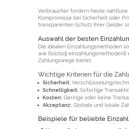
Verbraucher fordern heute nahtlose 
Kompromisse bei Sicherheit oder Pr
transparenten Schutz ihrer Gelder, 
Auswahl der besten Einzahlun
Die idealen Einzahlungsmethoden soll
wie {{
slotsdj einzahlungsmethoden
}}
Zahlungswege bietet.
Wichtige Kriterien für die Za
Sicherheit:
Verschlüsselungstechno
Schnelligkeit:
Sofortige Transakti
Kosten:
Geringe oder keine Trans
Akzeptanz:
Globale und lokale Zahl
Beispiele für beliebte Einza