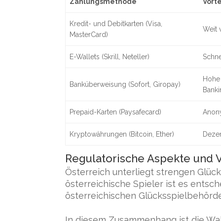
Zahlungsmethode
Vorte
Kredit- und Debitkarten (Visa,
Weit 
MasterCard)
E-Wallets (Skrill, Neteller)
Schne
Hohe 
Banküberweisung (Sofort, Giropay)
Banki
Prepaid-Karten (Paysafecard)
Anony
Kryptowährungen (Bitcoin, Ether)
Dezen
Regulatorische Aspekte und V
Österreich unterliegt strengen Glück
österreichische Spieler ist es entsc
österreichischen Glücksspielbehörde 
In diesem Zusammenhang ist die Wah