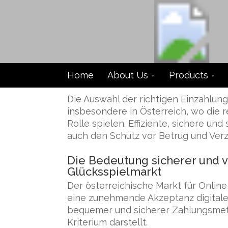
Optimale Einzahlungsmeth
Home
About Us
Products
Spieler
Die Auswahl der richtigen Einzahlun
insbesondere in Österreich, wo di
Rolle spielen. Effiziente, sichere u
auch den Schutz vor Betrug und Ver
Die Bedeutung sicherer und v
Glücksspielmarkt
Der österreichische Markt für Onlin
eine zunehmende Akzeptanz digitaler
bequemer und sicherer Zahlungsmeth
Kriterium darstellt.