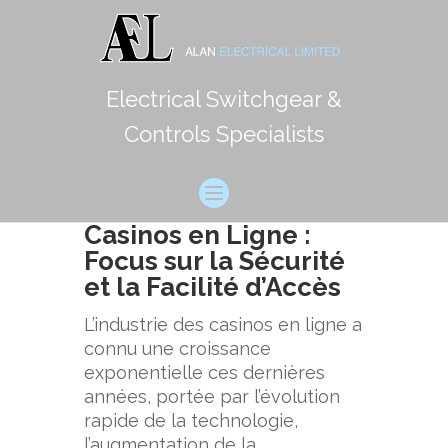
Electrical Switchgear &
Optimisation de
Controls Specialists
l’Expérience
Utilisateur dans les
Plateformes de
Casinos en Ligne :
Focus sur la Sécurité
et la Facilité d’Accès
L’industrie des casinos en ligne a
connu une croissance
exponentielle ces dernières
années, portée par l’évolution
rapide de la technologie,
l’augmentation de la