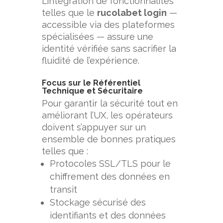
L’intégration de fonctionnalités
telles que le
rucolabet login
—
accessible via des plateformes
spécialisées — assure une
identité vérifiée sans sacrifier la
fluidité de l’expérience.
Focus sur le Référentiel
Technique et Sécuritaire
Pour garantir la sécurité tout en
améliorant l’UX, les opérateurs
doivent s’appuyer sur un
ensemble de bonnes pratiques
telles que :
Protocoles SSL/TLS pour le
chiffrement des données en
transit
Stockage sécurisé des
identifiants et des données