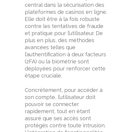
central dans la sécurisation des
plateformes de casinos en ligne.
Elle doit être à la fois robuste
contre les tentatives de fraude
et pratique pour l’utilisateur. De
plus en plus, des méthodes
avancées telles que
l’authentification à deux facteurs
(2FA) ou la biométrie sont
déployées pour renforcer cette
étape cruciale.
Concrètement, pour accéder à
son compte, l’utilisateur doit
pouvoir se connecter
rapidement, tout en étant
assuré que ses accès sont
protégés contre toute intrusion.