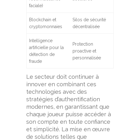
faciale)
Blockchain et
Silos de sécurité
cryptomonnaies
décentralisée
Intelligence
Protection
artificielle pour la
proactive et
détection de
personnalisée
fraude
Le secteur doit continuer à
innover en combinant ces
technologies avec des
stratégies d’authentification
modernes, en garantissant que
chaque joueur puisse accéder à
son compte en toute confiance
et simplicité. La mise en œuvre
de solutions telles que