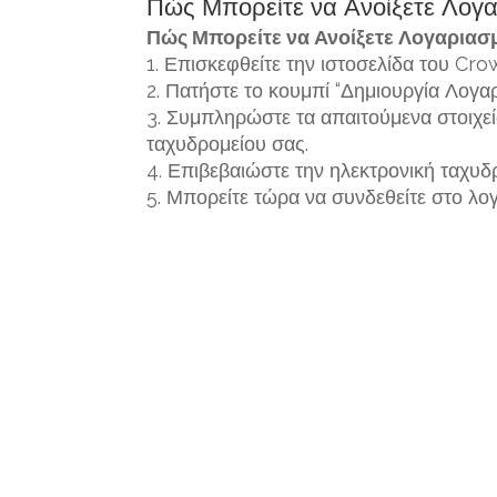
Πώς Μπορείτε να Ανοίξετε Λογ
Πώς Μπορείτε να Ανοίξετε Λογαριασ
1. Επισκεφθείτε την ιστοσελίδα του Cr
2. Πατήστε το κουμπί “Δημιουργία Λογαρ
3. Συμπληρώστε τα απαιτούμενα στοιχε
ταχυδρομείου σας.
4. Επιβεβαιώστε την ηλεκτρονική ταχυδ
5. Μπορείτε τώρα να συνδεθείτε στο λο