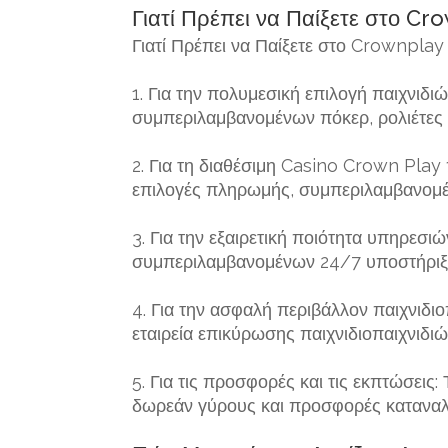
Γιατί Πρέπει να Παίξετε στο C
Γιατί Πρέπει να Παίξετε στο Crownplay
1. Για την πολυμεσική επιλογή παιχνιδ
συμπεριλαμβανομένων πόκερ, ρολιέτες
2. Για τη διαθέσιμη
Casino Crown Play
επιλογές πληρωμής, συμπεριλαμβανομέ
3. Για την εξαιρετική ποιότητα υπηρεσ
συμπεριλαμβανομένων 24/7 υποστήριξη
4. Για την ασφαλή περιβάλλον παιχνιδι
εταιρεία επικύρωσης παιχνιδιοπαιχνιδιώ
5. Για τις προσφορές και τις εκπτώσει
δωρεάν γύρους και προσφορές καταναλω