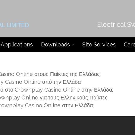
Electrical S
rownplay μέσω του διαδικτύου στην 
Applications
Downloads
Site Services
Car
asino Online στους Παίκτες της Ελλάδας;
ay Casino Online από την Ελλάδα;
μό στο Crownplay Casino Online στην Ελλάδα;
ownplay Online για τους Ελληνικούς Παίκτες;
rownplay Casino Online στην Ελλάδα;