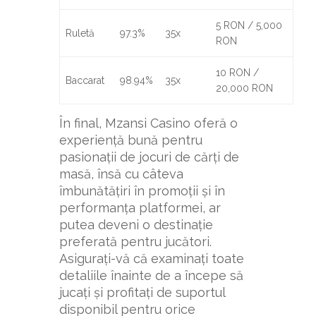
5 RON / 5,000
Ruletă
97.3%
35x
RON
10 RON /
Baccarat
98.94%
35x
20,000 RON
În final, Mzansi Casino oferă o
experiență bună pentru
pasionații de jocuri de cărți de
masă, însă cu câteva
îmbunătățiri în promoții și în
performanța platformei, ar
putea deveni o destinație
preferată pentru jucători.
Asigurați-vă că examinați toate
detaliile înainte de a începe să
jucați și profitați de suportul
disponibil pentru orice