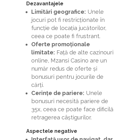
Dezavantajele
Limitări geografice:
Unele
jocuri pot fi restricționate în
funcție de locația jucătorilor,
ceea ce poate fi frustrant.
Oferte promoționale
limitate:
Față de alte cazinouri
online, Mzansi Casino are un
număr redus de oferte și
bonusuri pentru jocurile de
cărți.
Cerințe de pariere:
Unele
bonusuri necesită pariere de
35x, ceea ce poate face dificilă
retragerea câștigurilor.
Aspectele negative
Interfață ușor de navigat, dar