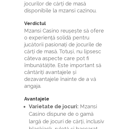
jocurilor de cărți de masă
disponibile la
mzansi cazinou
.
Verdictul
Mzansi Casino reușește să ofere
o experiență solidă pentru
jucătorii pasionați de jocurile de
cărți de masă. Totuși, nu lipsesc
câteva aspecte care pot fi
îmbunătățite. Este important să
cântăriți avantajele și
dezavantajele înainte de a vă
angaja.
Avantajele
Varietate de jocuri:
Mzansi
Casino dispune de o gamă
largă de jocuri de cărți, inclusiv
blackjack, ruletă și baccarat,