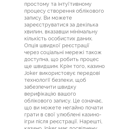
простому та інтуїтивному
процесу створення облікового
запису. Ви можете
зареєструватися за декілька
хвилин, вказавши мінімальну
кількість особистих даних.
Опція швидкої реєстрації
через соціальні мережі також
доступна, що робить процес
ще швидшим. Крім того, казино
Joker використовує передові
технології безпеки, щоб
забезпечити швидку
верифікацію вашого
облікового запису. Це означає,
що ви можете негайно почати
грати в свої улюблені казино-
ігри після реєстрації. Нарешті,
казино Joker має досвідчену