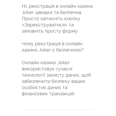
Ні, реєстрація в онлайн казино
Joker швидка та безпечна.
Просто натисніть кнопку
«Зареєструватися» та
заповніть просту форму.
Чому реєстрація в онлайн
казино Joker є безпечною?
Онлайн казино Joker
використовує сучасні
технології захисту даних, щоб
забезпечити безпеку ваших
особистих даних та
фінансових транзакцій.