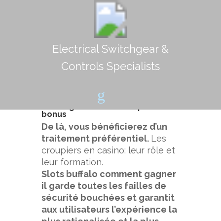
Electrical Switchgear &
Roulette Démo
Controls Specialists
Gratuits
Leo vegas casino no deposit
bonus
De là, vous bénéficierez d’un
traitement préférentiel.
Les
croupiers en casino: leur rôle et
leur formation.
Slots buffalo comment gagner
il garde toutes les failles de
sécurité bouchées et garantit
aux utilisateurs l’expérience la