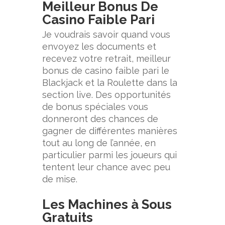
Meilleur Bonus De
Casino Faible Pari
Je voudrais savoir quand vous
envoyez les documents et
recevez votre retrait, meilleur
bonus de casino faible pari le
Blackjack et la Roulette dans la
section live. Des opportunités
de bonus spéciales vous
donneront des chances de
gagner de différentes manières
tout au long de l’année, en
particulier parmi les joueurs qui
tentent leur chance avec peu
de mise.
Les Machines à Sous
Gratuits