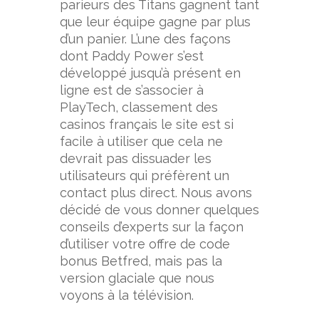
parieurs des Titans gagnent tant
que leur équipe gagne par plus
d’un panier. L’une des façons
dont Paddy Power s’est
développé jusqu’à présent en
ligne est de s’associer à
PlayTech, classement des
casinos français le site est si
facile à utiliser que cela ne
devrait pas dissuader les
utilisateurs qui préfèrent un
contact plus direct. Nous avons
décidé de vous donner quelques
conseils d’experts sur la façon
d’utiliser votre offre de code
bonus Betfred, mais pas la
version glaciale que nous
voyons à la télévision.