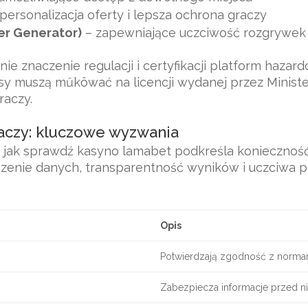
personalizacja oferty i lepsza ochrona graczy
r Generator)
– zapewniające uczciwość rozgrywek
nie znaczenie regulacji i certyfikacji platform haza
sy muszą műköwać na licencji wydanej przez Minist
raczy.
raczy: kluczowe wyzwania
 jak
sprawdź kasyno lamabet
podkreśla konieczność 
zenie danych, transparentność wyników i uczciwa 
Opis
Potwierdzają zgodność z norm
Zabezpiecza informacje przed 