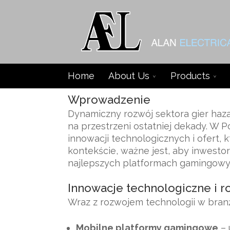
Rynek gier hazardowych o
Home
About Us
Products
gamingowych
Wprowadzenie
Dynamiczny rozwój sektora gier haza
na przestrzeni ostatniej dekady. W P
innowacji technologicznych i ofert,
kontekście, ważne jest, aby inwestor
najlepszych platformach gamingowy
Innowacje technologiczne i ro
Wraz z rozwojem technologii w branży
Mobilne platformy gamingowe
– 