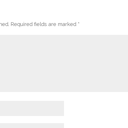
hed.
Required fields are marked
*