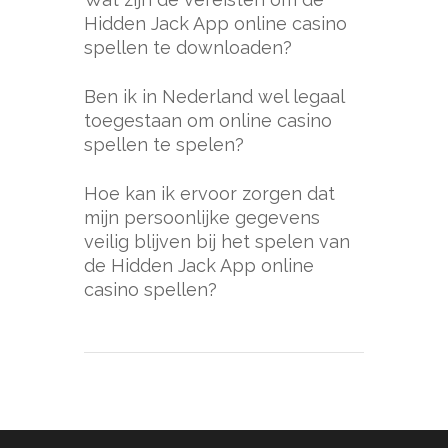
Hidden Jack App online casino
spellen te downloaden?
Ben ik in Nederland wel legaal
toegestaan om online casino
spellen te spelen?
Hoe kan ik ervoor zorgen dat
mijn persoonlijke gegevens
veilig blijven bij het spelen van
de Hidden Jack App online
casino spellen?