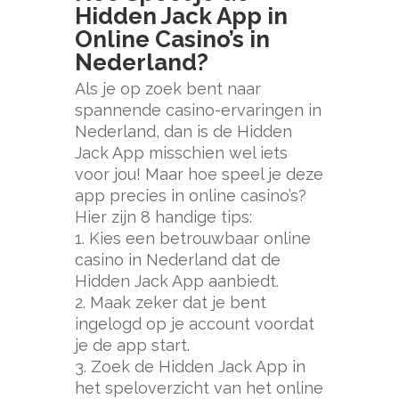
Hidden Jack App in
Online Casino’s in
Nederland?
Als je op zoek bent naar
spannende casino-ervaringen in
Nederland, dan is de Hidden
Jack App misschien wel iets
voor jou! Maar hoe speel je deze
app precies in online casino’s?
Hier zijn 8 handige tips:
1. Kies een betrouwbaar online
casino in Nederland dat de
Hidden Jack App aanbiedt.
2. Maak zeker dat je bent
ingelogd op je account voordat
je de app start.
3. Zoek de Hidden Jack App in
het speloverzicht van het online