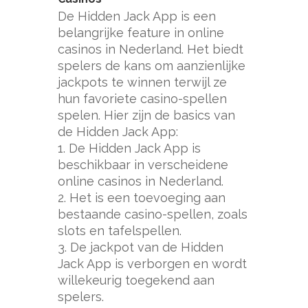
De Hidden Jack App is een
belangrijke feature in online
casinos in Nederland. Het biedt
spelers de kans om aanzienlijke
jackpots te winnen terwijl ze
hun favoriete casino-spellen
spelen. Hier zijn de basics van
de Hidden Jack App:
1. De Hidden Jack App is
beschikbaar in verscheidene
online casinos in Nederland.
2. Het is een toevoeging aan
bestaande casino-spellen, zoals
slots en tafelspellen.
3. De jackpot van de Hidden
Jack App is verborgen en wordt
willekeurig toegekend aan
spelers.