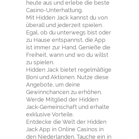
heute aus und erlebe die beste
Casino-Unterhaltung.
Mit Hidden Jack kannst du von
überall und jederzeit spielen.
Egal, ob du unterwegs bist oder
zu Hause entspannst, die App
ist immer zur Hand. Genieße die
Freiheit, wann und wo du willst
zu spielen.
Hidden Jack bietet regelmäßige
Boni und Aktionen. Nutze diese
Angebote, um deine
Gewinnchancen zu erhöhen.
Werde Mitglied der Hidden
Jack-Gemeinschaft und erhalte
exklusive Vorteile.
Entdecke die Welt der Hidden
Jack App in Online Casinos in
den Niederlanden. Tauche ein in