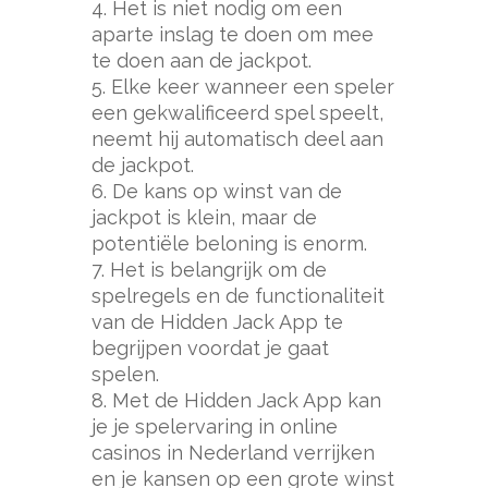
4. Het is niet nodig om een
aparte inslag te doen om mee
te doen aan de jackpot.
5. Elke keer wanneer een speler
een gekwalificeerd spel speelt,
neemt hij automatisch deel aan
de jackpot.
6. De kans op winst van de
jackpot is klein, maar de
potentiële beloning is enorm.
7. Het is belangrijk om de
spelregels en de functionaliteit
van de Hidden Jack App te
begrijpen voordat je gaat
spelen.
8. Met de Hidden Jack App kan
je je spelervaring in online
casinos in Nederland verrijken
en je kansen op een grote winst