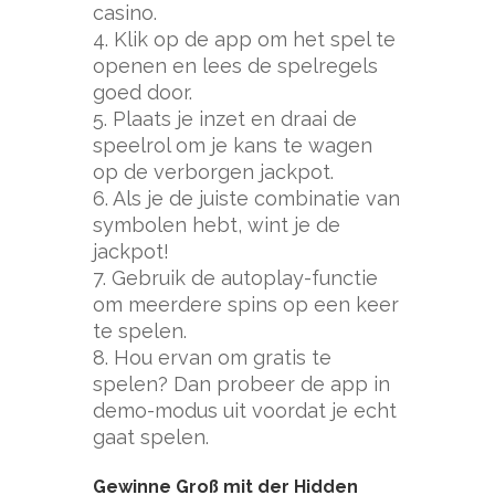
casino.
4. Klik op de app om het spel te
openen en lees de spelregels
goed door.
5. Plaats je inzet en draai de
speelrol om je kans te wagen
op de verborgen jackpot.
6. Als je de juiste combinatie van
symbolen hebt, wint je de
jackpot!
7. Gebruik de autoplay-functie
om meerdere spins op een keer
te spelen.
8. Hou ervan om gratis te
spelen? Dan probeer de app in
demo-modus uit voordat je echt
gaat spelen.
Gewinne Groß mit der Hidden