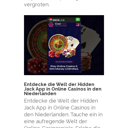
vergroten.
Entdecke die Welt der Hidden
Jack App in Online Casinos in den
Niederlanden
Entdecke die Welt der Hidden
Jack App in Online Casinos in
den Niederlanden. Tauche ein in
eine aufregende Welt der