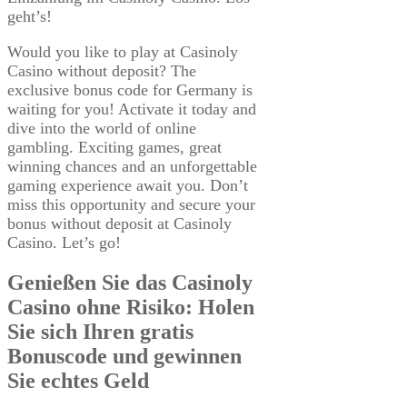
geht’s!
Would you like to play at Casinoly
Casino without deposit? The
exclusive bonus code for Germany is
waiting for you! Activate it today and
dive into the world of online
gambling. Exciting games, great
winning chances and an unforgettable
gaming experience await you. Don’t
miss this opportunity and secure your
bonus without deposit at Casinoly
Casino. Let’s go!
Genießen Sie das Casinoly
Casino ohne Risiko: Holen
Sie sich Ihren gratis
Bonuscode und gewinnen
Sie echtes Geld