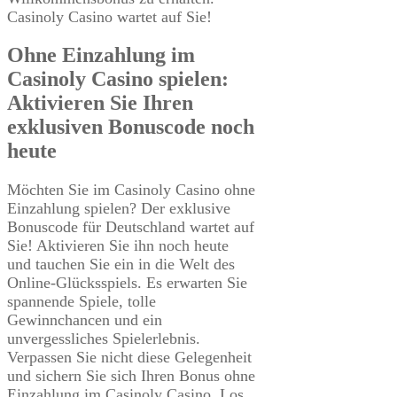
Casinoly Casino wartet auf Sie!
Ohne Einzahlung im
Casinoly Casino spielen:
Aktivieren Sie Ihren
exklusiven Bonuscode noch
heute
Möchten Sie im Casinoly Casino ohne
Einzahlung spielen? Der exklusive
Bonuscode für Deutschland wartet auf
Sie! Aktivieren Sie ihn noch heute
und tauchen Sie ein in die Welt des
Online-Glücksspiels. Es erwarten Sie
spannende Spiele, tolle
Gewinnchancen und ein
unvergessliches Spielerlebnis.
Verpassen Sie nicht diese Gelegenheit
und sichern Sie sich Ihren Bonus ohne
Einzahlung im Casinoly Casino. Los