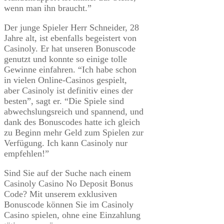
wenn man ihn braucht.”
Der junge Spieler Herr Schneider, 28
Jahre alt, ist ebenfalls begeistert von
Casinoly. Er hat unseren Bonuscode
genutzt und konnte so einige tolle
Gewinne einfahren. “Ich habe schon
in vielen Online-Casinos gespielt,
aber Casinoly ist definitiv eines der
besten”, sagt er. “Die Spiele sind
abwechslungsreich und spannend, und
dank des Bonuscodes hatte ich gleich
zu Beginn mehr Geld zum Spielen zur
Verfügung. Ich kann Casinoly nur
empfehlen!”
Sind Sie auf der Suche nach einem
Casinoly Casino No Deposit Bonus
Code? Mit unserem exklusiven
Bonuscode können Sie im Casinoly
Casino spielen, ohne eine Einzahlung