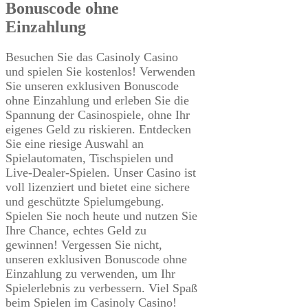
Bonuscode ohne
Einzahlung
Besuchen Sie das Casinoly Casino
und spielen Sie kostenlos! Verwenden
Sie unseren exklusiven Bonuscode
ohne Einzahlung und erleben Sie die
Spannung der Casinospiele, ohne Ihr
eigenes Geld zu riskieren. Entdecken
Sie eine riesige Auswahl an
Spielautomaten, Tischspielen und
Live-Dealer-Spielen. Unser Casino ist
voll lizenziert und bietet eine sichere
und geschützte Spielumgebung.
Spielen Sie noch heute und nutzen Sie
Ihre Chance, echtes Geld zu
gewinnen! Vergessen Sie nicht,
unseren exklusiven Bonuscode ohne
Einzahlung zu verwenden, um Ihr
Spielerlebnis zu verbessern. Viel Spaß
beim Spielen im Casinoly Casino!