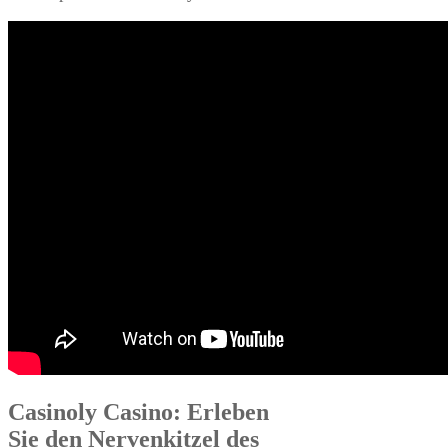
Casinoly Casino: Erleben
Sie den Nervenkitzel des