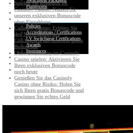
Switchgear Packaged
Spielen Sie kostenlos im
Plantrooms
Casinoly Casino: Nutzen Sie
Applications
unseren exklusiven Bonuscode
Downloads
ohne Einzahlung
Policies
Casinoly Casino: Erleben Sie
Accreditations / Certifications
den Nervenkitzel des
LV Switchgear Certifications
Glücksspiels mit unserem gratis
Awards
Bonuscode
Insurances
Ohne Einzahlung im Casinoly
Site Services
Casino spielen: Aktivieren Sie
Careers
Ihren exklusiven Bonuscode
Contact Us
noch heute
Genießen Sie das Casinoly
Casino ohne Risiko: Holen Sie
sich Ihren gratis Bonuscode und
gewinnen Sie echtes Geld