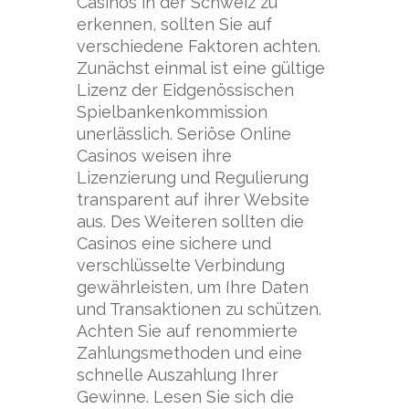
Casinos in der Schweiz zu
erkennen, sollten Sie auf
verschiedene Faktoren achten.
Zunächst einmal ist eine gültige
Lizenz der Eidgenössischen
Spielbankenkommission
unerlässlich. Seriöse Online
Casinos weisen ihre
Lizenzierung und Regulierung
transparent auf ihrer Website
aus. Des Weiteren sollten die
Casinos eine sichere und
verschlüsselte Verbindung
gewährleisten, um Ihre Daten
und Transaktionen zu schützen.
Achten Sie auf renommierte
Zahlungsmethoden und eine
schnelle Auszahlung Ihrer
Gewinne. Lesen Sie sich die