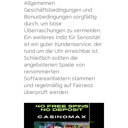
Allgemeinen
Geschäftsbedingungen und
Bonusbedingungen sorgfältig
durch, um böse
Überraschungen zu vermeiden.
Ein weiteres Indiz für Seriosität
ist ein guter Kundenservice, der
rund um die Uhr erreichbar ist.
Schließlich sollten die
angebotenen Spiele von
renommierten
Softwareanbietern stammen
und regelmäßig auf Fairness
überprüft werden.