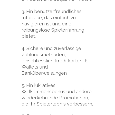
3. Ein benutzerfreundliches
Interface, das einfach zu
navigieren ist und eine
reibungslose Spielerfahrung
bietet.
4. Sichere und zuverlässige
Zahlungsmethoden,
einschliesslich Kreditkarten, E-
Wallets und
Banküberweisungen.
5. Ein lukratives
Willkommensbonus und andere
wiederkehrende Promotionen,
die Ihr Spielerlebnis verbessern.