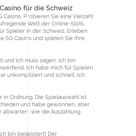
Casino für die Schweiz
Casino. Probieren Sie eine Vielzahl
aufregende Welt der Online-Slots,
r Spieler in der Schweiz. Erleben
e SG Casino und spielen Sie Ihre
 und ich muss sagen, ich bin
mwerfend. Ich habe mich für Spielen
r unkompliziert und schnell. Ich
 in Ordnung. Die Spielauswahl ist
ntschieden und habe gewonnen, aber
er abwarten, wie die Auszahlung
ch bin begeistert! Der