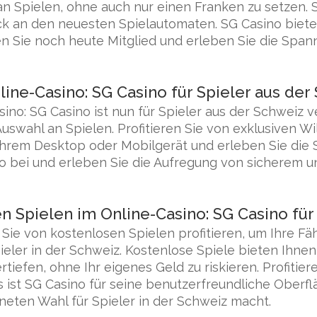
 an Spielen, ohne auch nur einen Franken zu setzen. S
ück an den neuesten Spielautomaten. SG Casino biet
n Sie noch heute Mitglied und erleben Sie die Spa
line-Casino: SG Casino für Spieler aus der
sino: SG Casino ist nun für Spieler aus der Schweiz 
 Auswahl an Spielen. Profitieren Sie von exklusiven
Ihrem Desktop oder Mobilgerät und erleben Sie die
o bei und erleben Sie die Aufregung von sicherem 
en Spielen im Online-Casino: SG Casino fü
Sie von kostenlosen Spielen profitieren, um Ihre Fä
ieler in der Schweiz. Kostenlose Spiele bieten Ihnen
ertiefen, ohne Ihr eigenes Geld zu riskieren. Profiti
s ist SG Casino für seine benutzerfreundliche Oberf
neten Wahl für Spieler in der Schweiz macht.