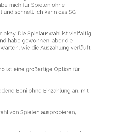
abe mich für Spielen ohne
t und schnell. Ich kann das SG
kay. Die Spielauswahl ist vielfältig
 und habe gewonnen, aber die
warten, wie die Auszahlung verläuft.
 ist eine großartige Option für
iedene Boni ohne Einzahlung an, mit
zahl von Spielen ausprobieren,