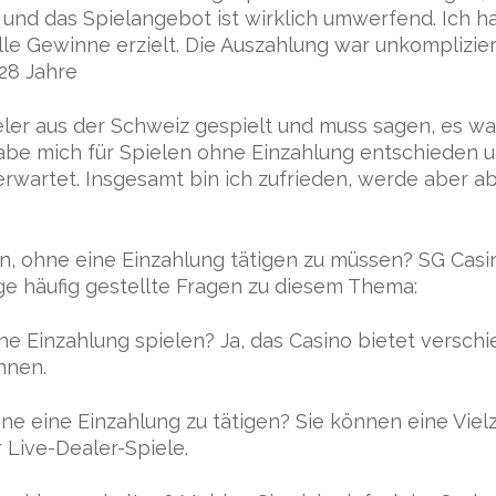
und das Spielangebot ist wirklich umwerfend. Ich h
le Gewinne erzielt. Die Auszahlung war unkomplizier
28 Jahre
ler aus der Schweiz gespielt und muss sagen, es war o
 habe mich für Spielen ohne Einzahlung entschieden
rwartet. Insgesamt bin ich zufrieden, werde aber ab
, ohne eine Einzahlung tätigen zu müssen? SG Casino
nige häufig gestellte Fragen zu diesem Thema:
e Einzahlung spielen? Ja, das Casino bietet versch
nnen.
hne eine Einzahlung zu tätigen? Sie können eine Viel
 Live-Dealer-Spiele.