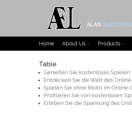
Spielen Sie ohne Einzahl
Home
About Us
Products
Table
Genießen Sie kostenloses Spielen 
Entdecken Sie die Welt des Online
Spielen Sie ohne Risiko im Online-
Profitieren Sie von kostenlosen Sp
Erleben Sie die Spannung des Onli