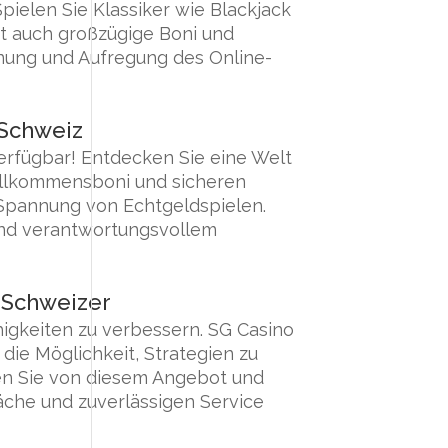
pielen Sie Klassiker wie Blackjack
et auch großzügige Boni und
nnung und Aufregung des Online-
 Schweiz
verfügbar! Entdecken Sie eine Welt
 Willkommensboni und sicheren
 Spannung von Echtgeldspielen.
und verantwortungsvollem
r Schweizer
higkeiten zu verbessern. SG Casino
 die Möglichkeit, Strategien zu
eren Sie von diesem Angebot und
läche und zuverlässigen Service