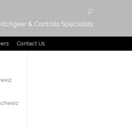
witchgear & Controls Specialists
 Spieler aus der Schweiz
eers
Contact Us
hweiz
Schweiz