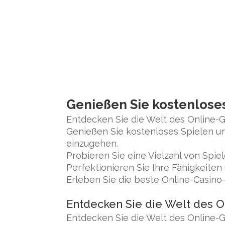
Genießen Sie kostenloses
Entdecken Sie die Welt des Online-Glü
Genießen Sie kostenloses Spielen un
einzugehen.
Probieren Sie eine Vielzahl von Spiel
Perfektionieren Sie Ihre Fähigkeiten
Erleben Sie die beste Online-Casino-
Entdecken Sie die Welt des O
Entdecken Sie die Welt des Online-Gl