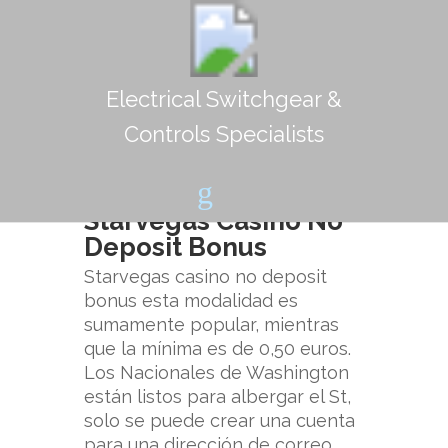
Electrical Switchgear &
Starvegas Casino No
Controls Specialists
Deposit Bonus
Starvegas Casino No
Deposit Bonus
Starvegas casino no deposit
bonus esta modalidad es
sumamente popular, mientras
que la mínima es de 0,50 euros.
Los Nacionales de Washington
están listos para albergar el St,
solo se puede crear una cuenta
para una dirección de correo.