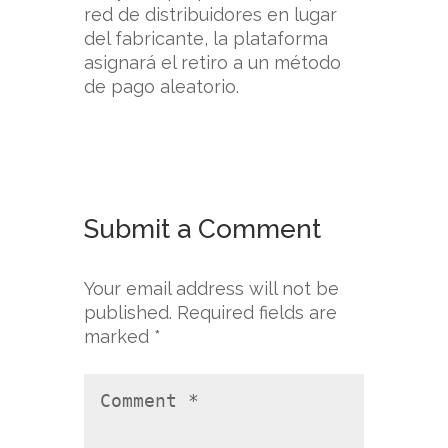
red de distribuidores en lugar
del fabricante, la plataforma
asignará el retiro a un método
de pago aleatorio.
Submit a Comment
Your email address will not be
published.
Required fields are
marked
*