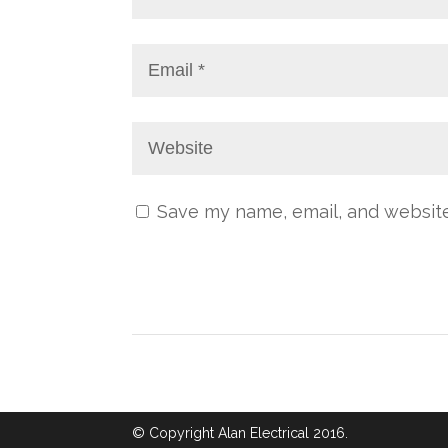
Save my name, email, and website 
© Copyright Alan Electrical 2016.