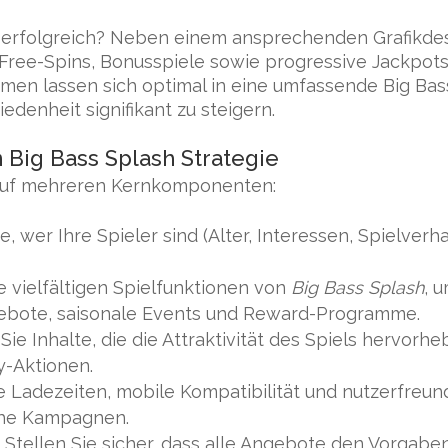
 erfolgreich? Neben einem ansprechenden Grafikdes
 Free-Spins, Bonusspiele sowie progressive Jackpots
men lassen sich optimal in eine umfassende
Big Bas
denheit signifikant zu steigern.
n
Big Bass Splash Strategie
 auf mehreren Kernkomponenten:
, wer Ihre Spieler sind (Alter, Interessen, Spielverh
e vielfältigen Spielfunktionen von
Big Bass Splash
, 
gebote, saisonale Events und Reward-Programme.
ie Inhalte, die die Attraktivität des Spiels hervorhebe
-Aktionen.
 Ladezeiten, mobile Kompatibilität und nutzerfreund
che Kampagnen.
Stellen Sie sicher, dass alle Angebote den Vorgaben 