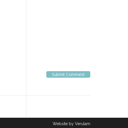
Website by
Verulam