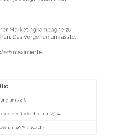
seiner Marketingkampagne zu
öhen. Das Vorgehen umfasste:
plash
maximierte.
ltat
hung um 32 %
erung der Rückkehrer um 25 %
ower um 40 % Zuwachs