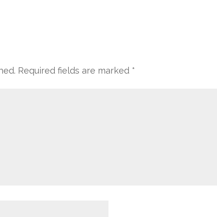
hed.
Required fields are marked
*