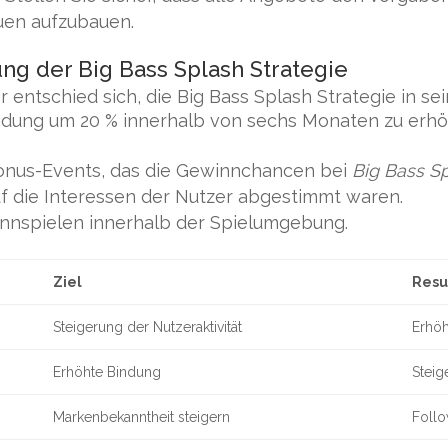
auen aufzubauen.
ung der
Big Bass Splash Strategie
r entschied sich, die Big Bass Splash Strategie in 
bindung um 20 % innerhalb von sechs Monaten zu erh
onus-Events, das die Gewinnchancen bei
Big Bass S
f die Interessen der Nutzer abgestimmt waren.
innspielen innerhalb der Spielumgebung.
Ziel
Resu
Steigerung der Nutzeraktivität
Erhö
Erhöhte Bindung
Steig
Markenbekanntheit steigern
Foll