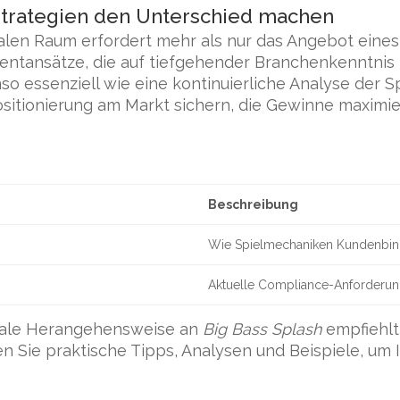
 Strategien den Unterschied machen
italen Raum erfordert mehr als nur das Angebot eine
ntansätze, die auf tiefgehender Branchenkenntnis b
so essenziell wie eine kontinuierliche Analyse der 
sitionierung am Markt sichern, die Gewinne maximier
Beschreibung
Wie Spielmechaniken Kundenbin
Aktuelle Compliance-Anforderun
timale Herangehensweise an
Big Bass Splash
empfiehlt 
den Sie praktische Tipps, Analysen und Beispiele, u