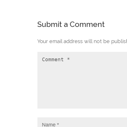
Submit a Comment
Your email address will not be publis