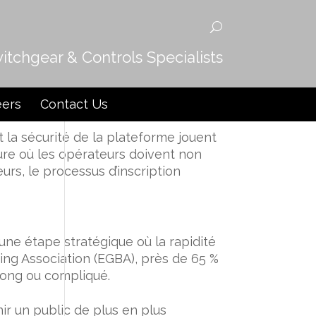
witchgear & Controls Specialists
ce d’un Processus
eers
Contact Us
t la sécurité de la plateforme jouent
eure où les opérateurs doivent non
urs, le processus d’inscription
 une étape stratégique où la rapidité
ing Association (
EGBA
), près de 65 %
 long ou compliqué.
nir un public de plus en plus