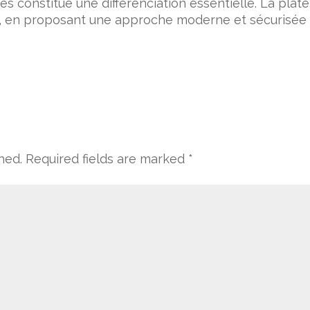
s constitue une différenciation essentielle. La plate
e, en proposant une approche moderne et sécurisée 
hed.
Required fields are marked
*