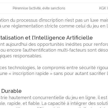
Pérennise l’activité, évite sanctions
KGK 
ation du processus d’inscription n’est pas un luxe ma
une réglementation stricte comme celui du jeu en l
alisation et l’Intelligence Artificielle
t aujourd’hui des opportunités inédites pour renforc
 ou encore l’authentification multi-facteurs sont dé
giques responsables.
 ces technologies, le compromis entre sécurité rigour
ne « inscription rapide » sans pour autant sacrifier 
s Durable
ustrie hautement concurrentielle du jeu en ligne, il est
ple, rapide, et fiable. La capacité à intégrer des sol