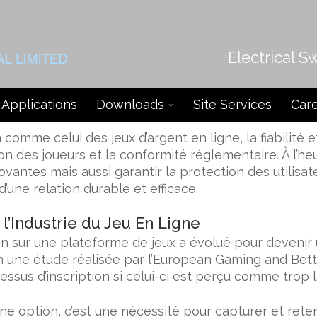
Electrical S
l’Engagement en Ligne : L’Importan
Applications
Downloads
Site Services
Car
 l’Industrie du Jeu en Ligne
mme celui des jeux d’argent en ligne, la fiabilité e
ion des joueurs et la conformité réglementaire. À l’h
vantes mais aussi garantir la protection des utilisate
’une relation durable et efficace.
 l’Industrie du Jeu En Ligne
tion sur une plateforme de jeux a évolué pour devenir
on une étude réalisée par l’European Gaming and Bett
essus d’inscription si celui-ci est perçu comme trop
 une option, c’est une nécessité pour capturer et rete